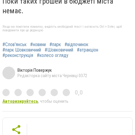
Поки таких грошей в бюджеті міста
немає.
Якщо ви помітили помилку, виділіть необхідний текст і натисніть Ctrl + Enter, щоб
повідомити про це редакцію
#Слов'янськ
#новини
#парк
#відпочинок
#парк Шовковичний
#Шовковичний
#атракціон
#реконструкція
#колесо огляду
Вікторія Повержук
Редакторка сайту міста Чернівці 0372
0,0
Авторизируйтесь
, чтобы оценить