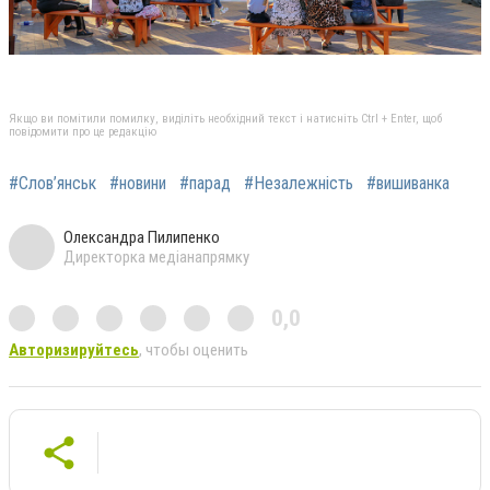
Якщо ви помітили помилку, виділіть необхідний текст і натисніть Ctrl + Enter, щоб
повідомити про це редакцію
#Слов’янськ
#новини
#парад
#Незалежність
#вишиванка
Олександра Пилипенко
Директорка медіанапрямку
0,0
Авторизируйтесь
, чтобы оценить