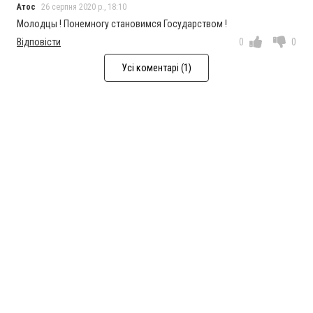
Атос
26 серпня 2020 р., 18:10
Молодцы ! Понемногу становимся Государством !
Відповісти
0
0
Усі коментарі (1)