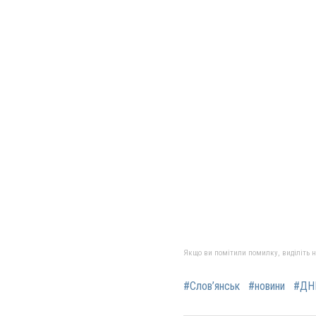
Якщо ви помітили помилку, виділіть нео
#Слов’янськ
#новини
#ДН