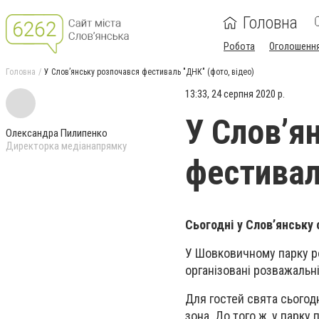
Головна
Робота
Оголошенн
Головна
У Слов’янську розпочався фестиваль "ДНК" (фото, відео)
13:33, 24 серпня 2020 р.
У Слов’я
Олександра Пилипенко
Директорка медіанапрямку
фестивал
Сьогодні у Слов’янську
У Шовковичному парку р
організовані розважальн
Для гостей свята сьогодн
зона. До того ж, у парк