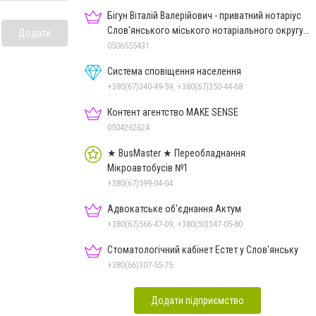
Бігун Віталій Валерійович - приватний нотаріус
Слов'янського міського нотаріального округу
Додати
Дон.обл.
0506555431
Система сповіщення населення
+380(67)340-49-59, +380(67)350-44-68
Контент агентство MAKE SENSE
0504262624
★ BusMaster ★ Переобладнання
Мікроавтобусів №1
+380(67)599-04-04
Адвокатське об'єднання Актум
+380(67)566-47-09, +380(50)347-05-80
Стоматологічний кабінет Естет у Слов'янську
+380(66)307-55-75
Додати підприємство