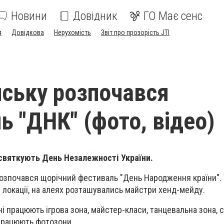
Новини
Довідник
ГО Має сенс
я
Довідкова
Нерухомість
Звіт про прозорість JTI
нську розпочався
ь "ДНК" (фото, відео)
 святкують День Незалежності України.
озпочався щорічний фестиваль "День Народження країни". 
і локації, на алеях розташувались майстри хенд-мейду.
і працюють ігрова зона, майстер-класи, танцевальна зона, 
у працюють фотозони.