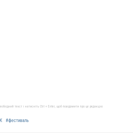
бхідний текст і натисніть Ctrl + Enter, щоб повідомити про це редакцію
К
#фестиваль