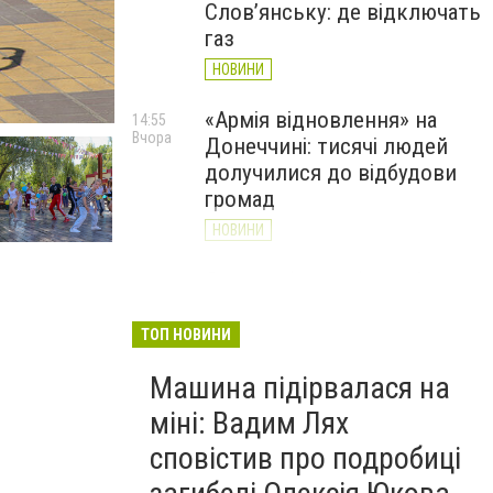
Слов’янську: де відключать
газ
НОВИНИ
«Армія відновлення» на
14:55
Вчора
Донеччині: тисячі людей
долучилися до відбудови
громад
НОВИНИ
Як службові собаки 18-ї
13:34
Вчора
Слов'янської бригади
працюють на Донеччині
ТОП НОВИНИ
(ВІДЕО)
Машина підірвалася на
НОВИНИ
міні: Вадим Лях
сповістив про подробиці