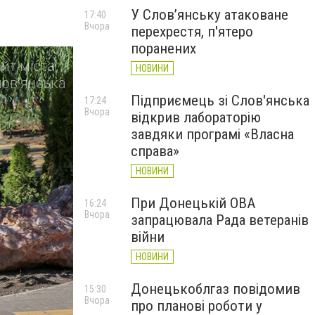
У Слов’янську атаковане
17:40
Вчора
перехрестя, п'ятеро
поранених
НОВИНИ
Підприємець зі Слов'янська
17:24
Вчора
відкрив лабораторію
завдяки програмі «Власна
справа»
НОВИНИ
При Донецькій ОВА
16:24
Вчора
запрацювала Рада ветеранів
війни
НОВИНИ
Донецькоблгаз повідомив
15:30
Вчора
про планові роботи у