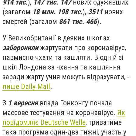
914 тис.
),
147 тис. 147
нових одужавших
(загалом
18 млн. 198 тис.
),
3511
нових
смертей (загалом
861 тис. 466
).
У Великобританії в деяких школах
заборонили
жартувати про коронавірус,
навмисно чхати та кашляти. В одній зі
шкіл Лондона за чхання та кашляння
заради жарту учня можуть відрахувати, -
пише Daily Mail
.
З
1 вересня
влада Гонконгу почала
массове тестування на коронавірус.
Як
повідомляє
Deutsche Welle
, т
риватиме
така програма один-два тижні, участь у