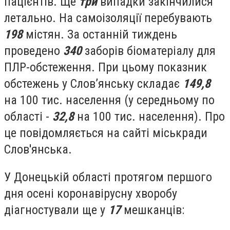
пацієнтів. Ще
три
випадки закінчилися
летально.
Н
а самоізоляції перебувають
198
містян.
З
а останній тиждень
проведено
340
заборів біоматеріалу для
ПЛР-обстеження. При цьому показник
обстежень у Слов’янську складає
149,8
на 100 тис. населення (у середньому по
області -
32,8
на 100 тис. населення). Про
це повідомляється на сайті міськради
Слов'янська.
У Донецькій області протягом першого
дня осені
коронавірусну хворобу
діагностували ще у
17
мешканців: