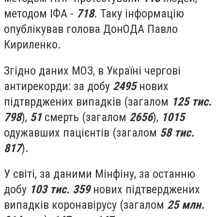
методом ІФА -
718
. Таку інформацію
опублікував голова ДонОДА Павло
Кириленко.
Згідно даних МОЗ, в Україні чергові
антирекорди: за добу
2495
нових
підтврджених випадків (загалом
125 тис.
798
),
51
смерть (загалом
2656
),
1015
одужавших пацієнтів (загалом
58 тис.
817
).
У світі, за даними Мінфіну, за останню
добу
103 тис. 359
нових підтверджених
випадків коронавірусу (загалом
25 млн.