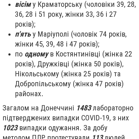
вісім
у Краматорську (чоловіки 39, 28,
36, 28 і 51 року, жінки 33, 36 і 27
років);
п'ять
у Маріуполі (чоловік 74 років,
жінки 45, 39, 48 і 47 років);
по
одному
в Костянтинівці (жінка 22
років), Дружківці (жінка 50 років),
Нікольському (жінка 25 років) та
Добропільському (жінка 47 років)
районах.
Загалом на Донеччині
1483
лабораторно
підтверджених випадки COVID-19, з них
1023
випадки одужання. За добу
методом ПЛР протестували
113
людей,