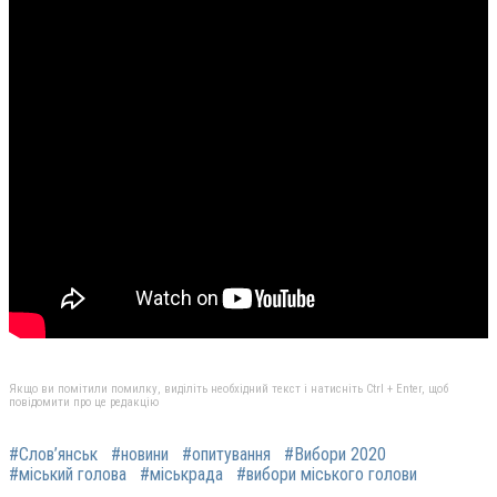
Якщо ви помітили помилку, виділіть необхідний текст і натисніть Ctrl + Enter, щоб
повідомити про це редакцію
#Слов’янськ
#новини
#опитування
#Вибори 2020
#міський голова
#міськрада
#вибори міського голови