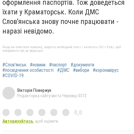
оформлення паспортів. Тож доведеться
їхати у Краматорськ. Коли ДМС
Слов'янська знову почне працювати -
наразі невідомо.
Якщо ви помітили помилку, виділіть необхідний текст і натисніть Ctrl + Enter, щоб
повідомити про це редакцію
#Слов'янськ
#новини
#паспорт
#документи
#посвідчення особистості
#ДМС
#вибори
#коронавірус
#COVID-19
Вікторія Повержук
Редакторка сайту міста Чернівці 0372
0,0
Авторизуйтесь
, щоб оцінити