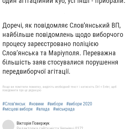
один агітаційний куб, усі інші - прибрали.
Доречі, як повідомляє Слов'янський ВП,
найбільше повідомлень щодо виборчого
процесу зареєстровано поліцією
Слов’янська та Маріуполя.
Переважна
більшість заяв стосувалися порушення
передвиборчої агітації.
Якщо ви помітили помилку, виділіть необхідний текст і натисніть Ctrl + Enter, щоб
повідомити про це редакцію
#Слов'янськ
#новини
#вибори
#вибори 2020
#місцеві вибори
#влада
#міськрада
Вікторія Повержук
Редакторка сайту міста Чернівці 0372