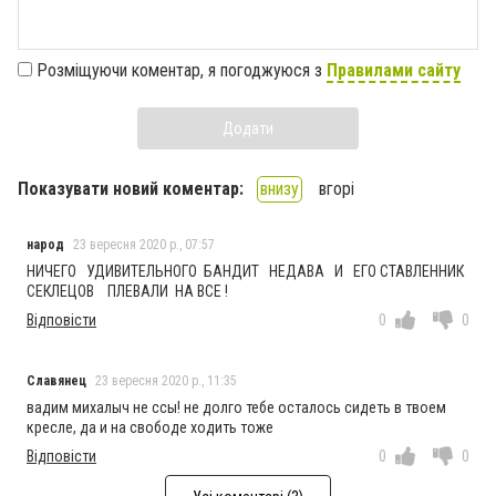
Розміщуючи коментар, я погоджуюся з
Правилами сайту
Додати
Показувати новий коментар:
внизу
вгорі
народ
23 вересня 2020 р., 07:57
НИЧЕГО УДИВИТЕЛЬНОГО БАНДИТ НЕДАВА И ЕГО СТАВЛЕННИК
СЕКЛЕЦОВ ПЛЕВАЛИ НА ВСЕ !
Відповісти
0
0
Славянец
23 вересня 2020 р., 11:35
вадим михалыч не ссы! не долго тебе осталось сидеть в твоем
кресле, да и на свободе ходить тоже
Відповісти
0
0