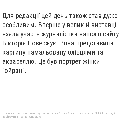
Для редакції цей день також став дуже
особливим. Вперше у великій виставці
взяла участь журналістка нашого сайту
Вікторія Повержук. Вона представила
картину намальовану олівцями та
аквареллю. Це був портрет жінки
"ойран".
Якщо ви помітили помилку, виділіть необхідний текст і натисніть Ctrl + Enter, щоб
повідомити про це редакцію