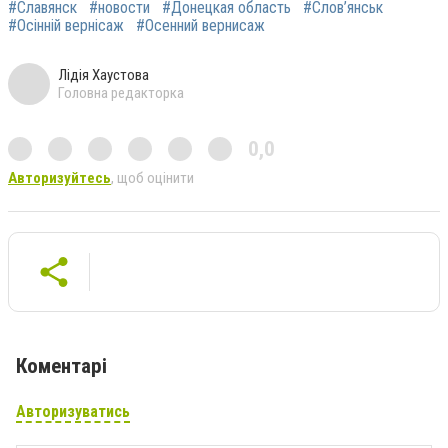
#Славянск
#новости
#Донецкая область
#Слов’янськ
#Осінній вернісаж
#Осенний вернисаж
Лідія Хаустова
Головна редакторка
0,0
Авторизуйтесь
, щоб оцінити
Коментарі
Авторизуватись