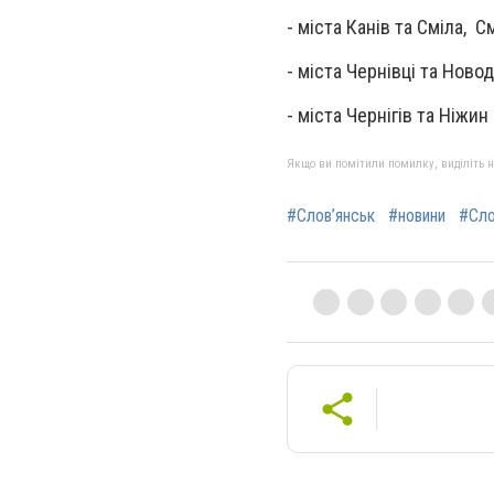
- міста Канів та Сміла, 
- міста Чернівці та Ново
- міста Чернігів та Ніжин
Якщо ви помітили помилку, виділіть нео
#Слов’янськ
#новини
#Сло