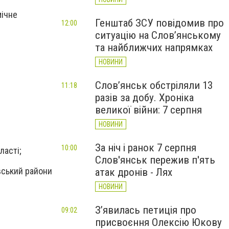
мічне
Генштаб ЗСУ повідомив про
12:00
ситуацію на Слов’янському
та найближчих напрямках
НОВИНИ
Слов’янськ обстріляли 13
11:18
разів за добу. Хроніка
великої війни: 7 серпня
НОВИНИ
За ніч і ранок 7 серпня
10:00
ласті;
Слов'янськ пережив п'ять
вський райони
атак дронів - Лях
НОВИНИ
З’явилась петиція про
09:02
присвоєння Олексію Юкову