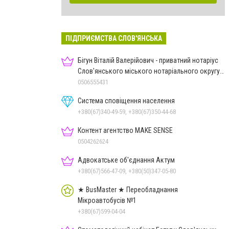
ПІДПРИЄМСТВА СЛОВ'ЯНСЬКА
Бігун Віталій Валерійович - приватний нотаріус
Слов'янського міського нотаріального округу
Дон.обл.
0506555431
Система сповіщення населення
+380(67)340-49-59, +380(67)350-44-68
Контент агентство MAKE SENSE
0504262624
Адвокатське об'єднання Актум
+380(67)566-47-09, +380(50)347-05-80
★ BusMaster ★ Переобладнання
Мікроавтобусів №1
+380(67)599-04-04