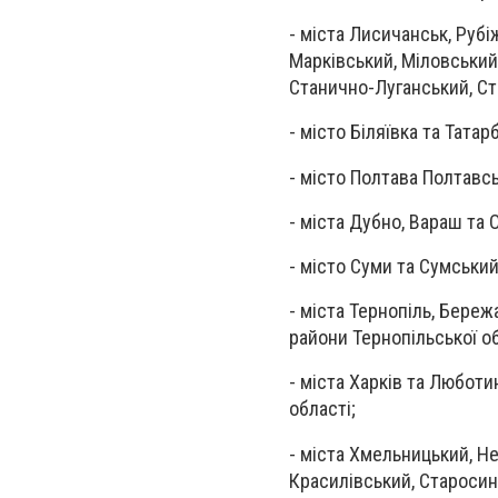
- міста Лисичанськ, Руб
Марківський, Міловський
Станично-Луганський, Ст
- місто Біляївка та Тата
- місто Полтава Полтавсь
- міста Дубно, Вараш та 
- місто Суми та Сумський
- міста Тернопіль, Бере
райони Тернопільської об
- міста Харків та Люботи
області;
- міста Хмельницький, Н
Красилівський, Старосин