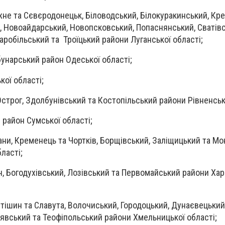
іжне та Сєвєродонецьк, Біловодський, Білокуракинський, Кре
, Новоайдарський, Новопсковський, Попаснянський, Сватівс
аробільський та Троїцький райони Луганської області;
рбунарський район Одеської області;
кої області;
Острог, Здолбунівський та Костопільський райони Рівненськ
 район Сумської області;
жани, Кременець та Чортків, Борщівський, Заліщицький та М
ласті;
н, Богодухівський, Лозівський та Первомайський райони Хар
етішин та Славута, Волочиський, Городоцький, Дунаєвецький
явський та Теофіпольський райони Хмельницької області;