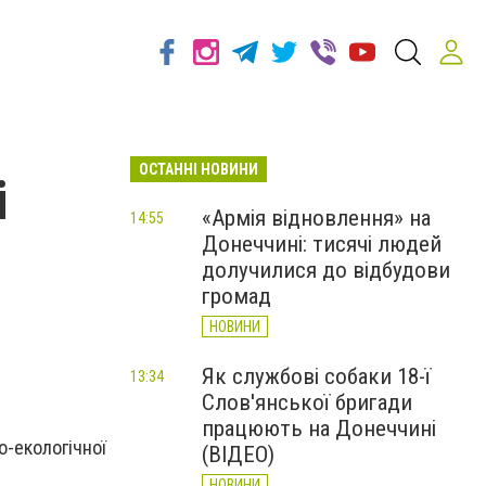
ОСТАННІ НОВИНИ
і
«Армія відновлення» на
14:55
Донеччині: тисячі людей
долучилися до відбудови
громад
НОВИНИ
Як службові собаки 18-ї
13:34
Слов'янської бригади
працюють на Донеччині
о-екологічної
(ВІДЕО)
НОВИНИ