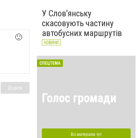
У Слов'янську
скасовують частину
автобусних маршрутів
🙂
НОВИНИ
СПЕЦТЕМА
Додати
Голос громади
Всі матеріали тут