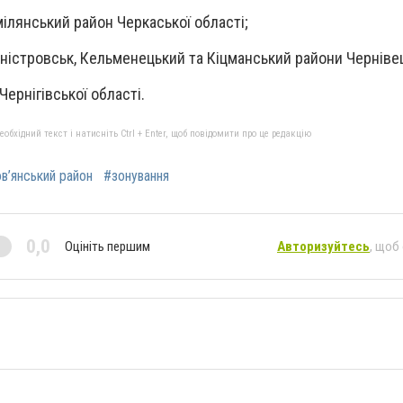
Смілянський район Черкаської області;
дністровськ, Кельменецький та Кіцманський райони Чернівец
 Чернігівської області.
бхідний текст і натисніть Ctrl + Enter, щоб повідомити про це редакцію
в’янський район
#зонування
0,0
Оцініть першим
Авторизуйтесь
, щоб