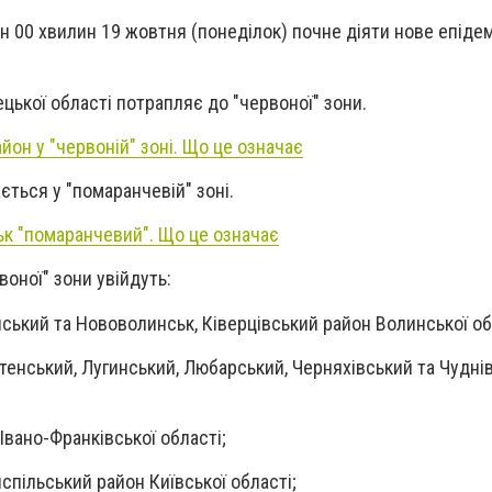
ин 00 хвилин 19 жовтня (понеділок) почне діяти нове епіде
цької області потрапляє до "червоної" зони.
йон у "червоній" зоні. Що це означає
ється у "помаранчевій" зоні.
ьк "помаранчевий". Що це означає
воної" зони увійдуть:
ський та Нововолинськ, Ківерцівський район Волинської об
стенський, Лугинський, Любарський, Черняхівський та Чудні
 Івано-Франківської області;
испільський район Київської області;