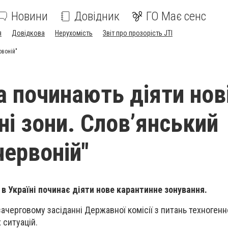
Новини
Довідник
ГО Має сенс
я
Довідкова
Нерухомість
Звіт про прозорість JTI
рвоній"
а починають діяти нов
ні зони. Слов’янський
червоній"
 в Україні починає діяти нове карантинне зонування.
ачерговому засіданні Державної комісії з питань техногенн
 ситуацій.