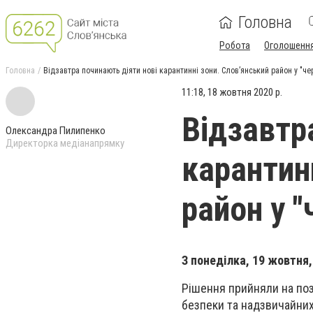
Головна
Робота
Оголошенн
Головна
Відзавтра починають діяти нові карантинні зони. Слов’янський район у "че
11:18, 18 жовтня 2020 р.
Відзавтр
Олександра Пилипенко
Директорка медіанапрямку
карантин
район у "
З понеділка, 19 жовтня,
Рішення прийняли на поз
безпеки та надзвичайних