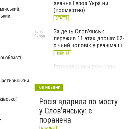
звання Героя України
мінський,
(посмертно)
ький,
СТАТТІ
За день Слов'янськ
20:23
Вчора
пережив 11 атак дронів: 62-
річний чоловік у реанімації
НОВИНИ
ої області;
Рятувальники показали
17:23
Вчора
наслідки дронових ударів
по Слов'янську (ФОТО)
онастириський
ТОП НОВИНИ
НОВИНИ
ківської
Росія вдарила по мосту
у Слов'янську: є
,
поранена
НОВИНИ