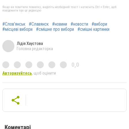
Якщо ви помітили помилку, виділіть необхідний текст і натисніть Ctrl + Enter, щоб
повідомити про це редакцію
#Слов’янськ
#Славянск
#новини
#новости
#вибори
#місцеві вибори
#смішне про вибори
#смішні картинки
Лідія Хаустова
Головна редакторка
0,0
Авторизуйтесь
, щоб оцінити
Коментарі