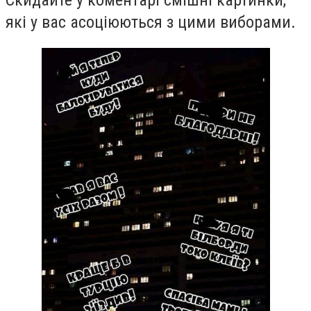
які у вас асоціюються з цими виборами.