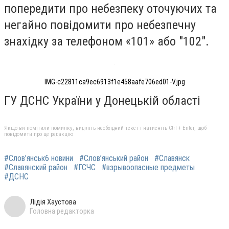
попередити про небезпеку оточуючих та
негайно повідомити про небезпечну
знахідку за телефоном «101» або "102".
IMG-c22811ca9ec6913f1e458aafe706ed01-V.jpg
ГУ ДСНС України у Донецькій області
Якщо ви помітили помилку, виділіть необхідний текст і натисніть Ctrl + Enter, щоб
повідомити про це редакцію
#Слов’янськ6 новини
#Слов’янський район
#Славянск
#Славянский район
#ГСЧС
#взрывоопасные предметы
#ДСНС
Лідія Хаустова
Головна редакторка