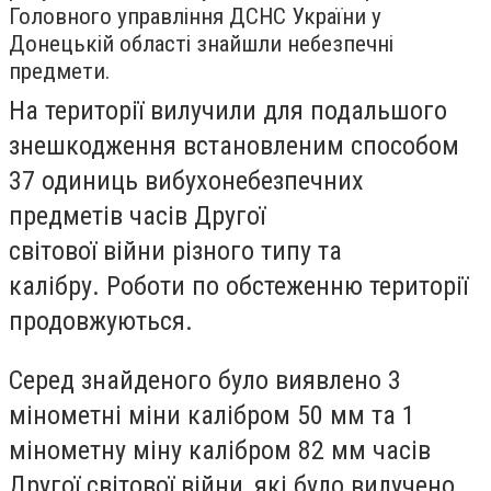
Головного управління ДСНС України у
Донецькій області знайшли небезпечні
предмети.
На території вилучили для подальшого
знешкодження встановленим способом
37 одиниць вибухонебезпечних
предметів часів Другої
світової війни різного типу та
калібру
.
Роботи по обстеженню території
продовжуються.
Серед знайденого було
виявлено 3
мінометні міни калібром 50 мм та 1
мінометну міну калібром 82 мм часів
Другої світової війни, які було вилучено