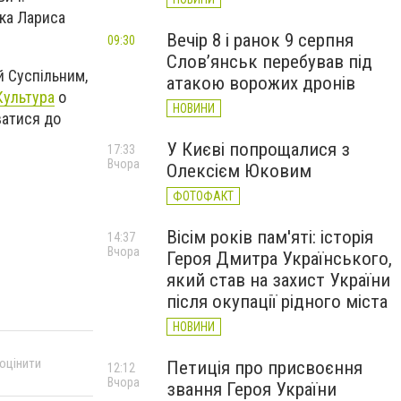
ка Лариса
Вечір 8 і ранок 9 серпня
09:30
Слов’янськ перебував під
й Суспільним,
атакою ворожих дронів
Культура
о
НОВИНИ
ватися до
У Києві попрощалися з
17:33
Вчора
Олексієм Юковим
ФОТОФАКТ
Вісім років пам'яті: історія
14:37
Вчора
Героя Дмитра Українського,
який став на захист України
після окупації рідного міста
НОВИНИ
 оцінити
Петиція про присвоєння
12:12
Вчора
звання Героя України