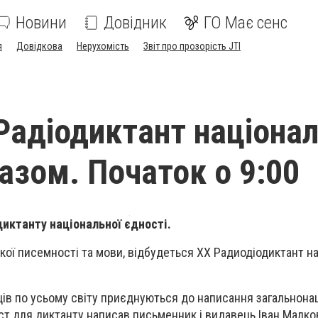
Новини
Довідник
ГО Має сенс
я
Довідкова
Нерухомість
Звіт про прозорість JTI
адіодиктант націонал
разом. Початок о 9:00
иктанту національної єдності.
ької писемності та мови, відбудеться XX Радиодіодиктант н
нців по усьому світу приєднуються до написання загальнона
кст для диктанту написав письменник і видавець Іван Малко