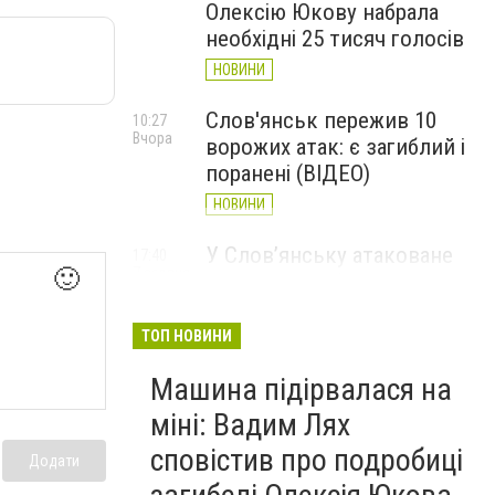
Олексію Юкову набрала
необхідні 25 тисяч голосів
НОВИНИ
Слов'янськ пережив 10
10:27
Вчора
ворожих атак: є загиблий і
поранені (ВІДЕО)
НОВИНИ
У Слов’янську атаковане
17:40
7 серпня
🙂
перехрестя, п'ятеро
поранених
ТОП НОВИНИ
НОВИНИ
Машина підірвалася на
міні: Вадим Лях
сповістив про подробиці
Додати