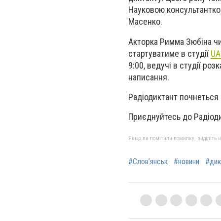
Науковою консультанткою
Масенко.
Акторка Римма Зюбіна чи
стартуватиме в студії
UA
9:00, ведучі в студії ро
написання.
Радіодиктант почнеться о
Приєднуйтесь до Радіод
Якщо ви помітили помилку, виділіть нео
#Слов’янськ
#новини
#дик