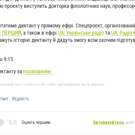
 проєкту виступить докторка філологічних наук, професор
татиме диктант у прямому ефірі. Спецпроєкт, організовани
: ПЕРШИЙ
, а також в ефірі
UA: Українське радіо
та
UA: Радіо 
зкажуть історію диктанту й дадуть змогу всім охочим підготу
 9:15.
иктанту за
посиланням.
бхідний текст і натисніть Ctrl + Enter, щоб повідомити про це редакцію
тант
#єдність
0,0
Оцініть першим
Авторизуйтесь
, щоб