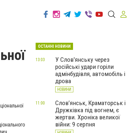
ОСТАННІ НОВИНИ
ьної
У Слов'янську через
13:03
російські удари горіли
адмінбудівля, автомобіль і
дрова
НОВИНИ
Слов’янськ, Краматорськ і
11:00
аціональної
Дружківка під вогнем, є
жертви. Хроніка великої
війни: 9 серпня
ціонального
вич.
НОВИНИ