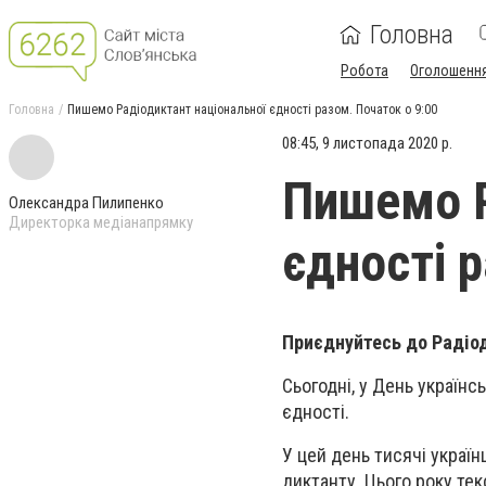
Головна
Робота
Оголошенн
Головна
Пишемо Радіодиктант національної єдності разом. Початок о 9:00
08:45, 9 листопада 2020 р.
Пишемо Р
Олександра Пилипенко
Директорка медіанапрямку
єдності 
Приєднуйтесь до Радіод
Сьогодні, у День українс
єдності.
У цей день тисячі украї
диктанту. Цього року те