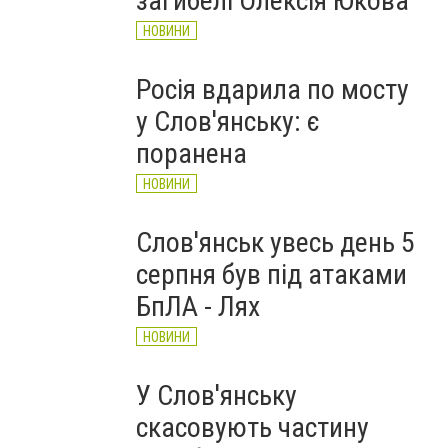
загибелі Олексія Юкова
НОВИНИ
Росія вдарила по мосту
у Слов'янську: є
поранена
НОВИНИ
Слов'янськ увесь день 5
серпня був під атаками
БпЛА - Лях
НОВИНИ
У Слов'янську
скасовують частину