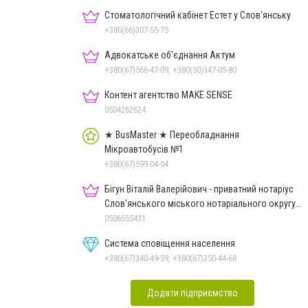
Стоматологічний кабінет Естет у Слов'янську
+380(66)307-55-75
Адвокатське об'єднання Актум
+380(67)566-47-09, +380(50)347-05-80
Контент агентство MAKE SENSE
0504262624
★ BusMaster ★ Переобладнання
Мікроавтобусів №1
+380(67)599-04-04
Бігун Віталій Валерійович - приватний нотаріус
Слов'янського міського нотаріального округу
Дон.обл.
0506555431
Система сповіщення населення
+380(67)340-49-59, +380(67)350-44-68
Додати підприємство