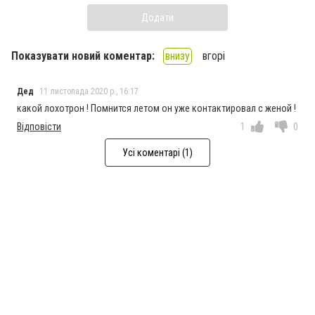
Додати
Показувати новий коментар:
внизу
вгорі
Дед
11 листопада 2020 р., 16:17
какой лохотрон ! Помнится летом он уже контактировал с женой !
Відповісти
1
0
Усі коментарі (1)