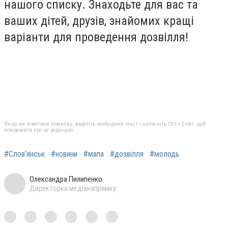
нашого списку. Знаходьте для вас та
ваших дітей, друзів, знайомих кращі
варіанти для проведення дозвілля!
Якщо ви помітили помилку, виділіть необхідний текст і натисніть Ctrl + Enter, щоб
повідомити про це редакцію
#Слов’янськ
#новини
#мапа
#дозвілля
#молодь
Олександра Пилипенко
Директорка медіанапрямку