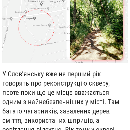
У Слов‘янську вже не перший рік
говорять про реконструкцію скверу,
проте поки що це місце вважається
одним з найнебезпечніших у місті. Там
багато чагарників, завалених дерев,
сміття, використаних шприців, а
освітлення відсутнє. Рік тому у сквері