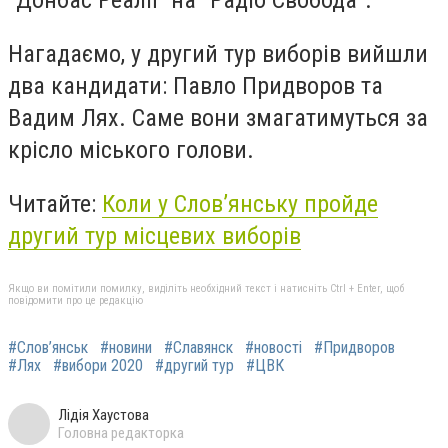
"Донбас Реалії" на "Радіо Свобода".
Нагадаємо, у другий тур виборів вийшли
два кандидати: Павло Придворов та
Вадим Лях. Саме вони змагатимуться за
крісло міського голови.
Читайте:
Коли у Слов’янську пройде
другий тур місцевих виборів
Якщо ви помітили помилку, виділіть необхідний текст і натисніть Ctrl + Enter, щоб
повідомити про це редакцію
#Слов’янськ
#новини
#Славянск
#новості
#Придворов
#Лях
#вибори 2020
#другий тур
#ЦВК
Лідія Хаустова
Головна редакторка