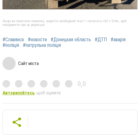
Якщо ви помітили помилку, виділіть необхідний текст і натисніть Ctrl + Enter, щоб
повідомити про це редакцію
#Славянск
#новости
#Донецкая область
#ДТП
#аварія
#поліція
#патрульна поліція
Сайт міста
0,0
Авторизуйтесь
, щоб оцінити