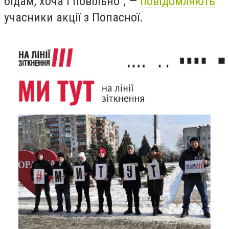
бідам, хоча і повільно", —
повідомляють
учасники акції з Попасної.