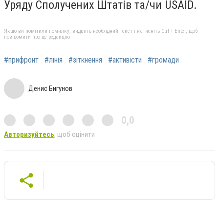
Уряду Сполучених Штатів та/чи USAID.
Якщо ви помітили помилку, виділіть необхідний текст і натисніть Ctrl + Enter, щоб
повідомити про це редакцію
#прифронт
#лінія
#зіткнення
#активісти
#громади
Денис Бигунов
0,0
Авторизуйтесь
, щоб оцінити