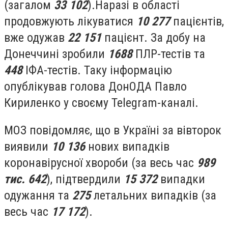
(загалом
33 102
).
Наразі в області
продовжують лікуватися
10 277
пацієнтів,
вже одужав
22 151
пацієнт. За добу на
Донеччині зробили
1688
ПЛР-тестів та
448
ІФА-тестів.
Таку інформацію
опублікував голова ДонОДА Павло
Кириленко у своєму Telegram-каналі.
МОЗ повідомляє, що в Україні за вівторок
виявили
10 136
нових випадків
коронавірусної хвороби (за весь час
989
тис. 642
), підтвердили
15 372
випадки
одужання та
275
летальних випадків (за
весь час
17 172
).