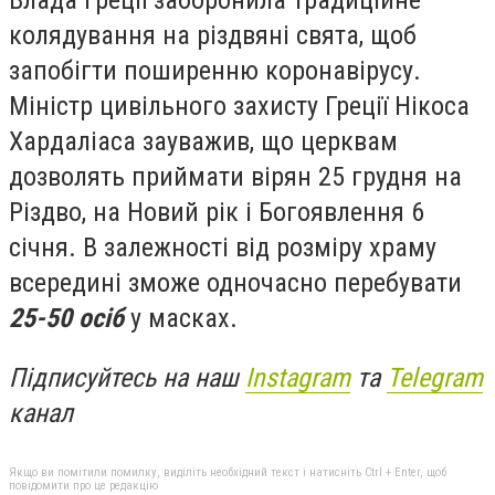
Влада Греції заборонила традиційне
колядування на різдвяні свята, щоб
запобігти поширенню коронавірусу.
Міністр цивільного захисту Греції Нікоса
Хардаліаса зауважив, що церквам
дозволять приймати вірян 25 грудня на
Різдво, на Новий рік і Богоявлення 6
січня. В залежності від розміру храму
всередині зможе одночасно перебувати
25-50 осіб
у масках.
Підписуйтесь на наш
Instagram
та
Telegram
канал
Якщо ви помітили помилку, виділіть необхідний текст і натисніть Ctrl + Enter, щоб
повідомити про це редакцію