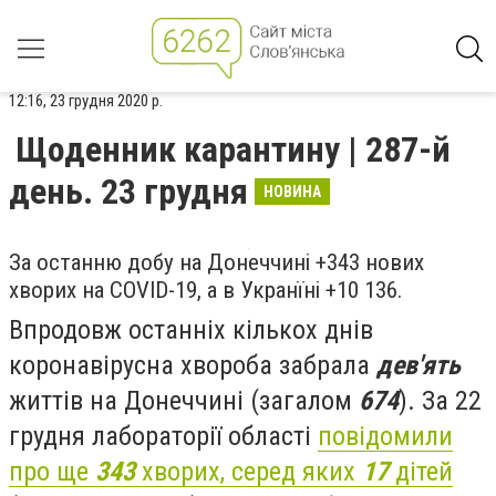
12:16, 23 грудня 2020 р.
Щоденник карантину | 287-й
день. 23 грудня
НОВИНА
За останню добу на Донеччині +343 нових
хворих на COVID-19, а в Укранїні +10 136.
Впродовж останніх кількох днів
коронавірусна хвороба забрала
дев'ять
життів на Донеччині (загалом
674
).
За 22
грудня лабораторії області
повідомили
про ще
343
хворих, серед яких
17
дітей