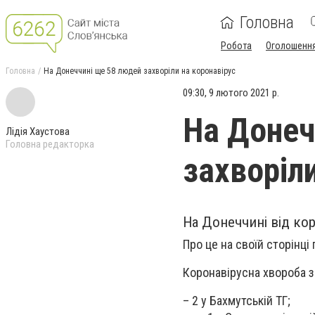
Головна
Робота
Оголошенн
Головна
На Донеччині ще 58 людей захворіли на коронавірус
09:30, 9 лютого 2021 р.
На Донеч
Лідія Хаустова
Головна редакторка
захворіл
На Донеччині від ко
Про це на своїй сторінц
Коронавірусна хвороба з
– 2 у Бахмутській ТГ;