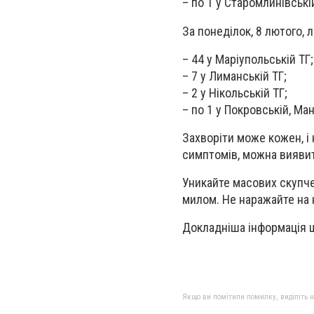
– по 1 у Старомлинівські
За понеділок, 8 лютого, 
– 44 у Маріупольській ТГ;
– 7 у Лиманській ТГ;
– 2 у Нікольській ТГ;
– по 1 у Покровській, Ман
Захворіти може кожен, і
симптомів, можна виявити
Уникайте масових скупче
милом. Не наражайте на 
Докладніша інформація щ
Якщо ви помітили помилку, виділіть нео