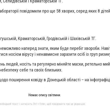
й, Селидівській і Краматорській ТГ.
лабораторії повідомили про ще 58 хворих, серед яких 8 дітей
гушській, Краматорській, Гродівській і Шахівській ТГ.
 неможливо наперед знати, яким буде перебіг хвороби. Нав
ся носієм вірусу і ненавмисне заразити осіб із груп ризик
нь людей, носіть та регулярно міняйте маски, ретельно мий
небезпеку себе та своїх близьких.
одо поширення ковіду в Донецькій області – на інфографіці
Немає опису світлини.
бхідний текст і натисніть Ctrl + Enter, щоб повідомити про це редакцію