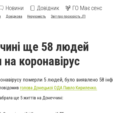
Новини
Довідник
ГО Має сенс
я
Довідкова
Нерухомість
Звіт про прозорість JTI
чині ще 58 людей
и на коронавірус
ронавірусу померли 5 людей, було виявлено 58 інф
і повідомив
голова Донецької ОДА Павло Кириленко.
абрала ще 5 життів на Донеччині: