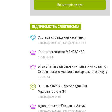
Всі матеріали тут
ПІДПРИЄМСТВА СЛОВ'ЯНСЬКА
Система сповіщення населення
+380(67)340-49-59, +380(67)350-44-68
Контент агентство MAKE SENSE
0504262624
Бігун Віталій Валерійович - приватний нотаріус
Слов'янського міського нотаріального округу
Дон.обл.
0506555431
★ BusMaster ★ Переобладнання
Мікроавтобусів №1
+380(67)599-04-04
Адвокатське об'єднання Актум
+380(67)566-47-09, +380(50)347-05-80