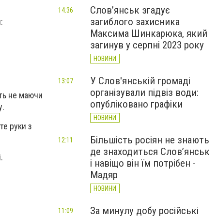
Слов’янськ згадує
14:36
загиблого захисника
:
Максима Шинкарюка, який
загинув у серпні 2023 року
НОВИНИ
У Слов'янській громаді
13:07
організували підвіз води:
іть не маючи
опубліковано графіки
у.
НОВИНИ
те руки з
Більшість росіян не знають
12:11
де знаходиться Слов’янськ
.
і навіщо він їм потрібен -
Мадяр
НОВИНИ
За минулу добу російські
11:09