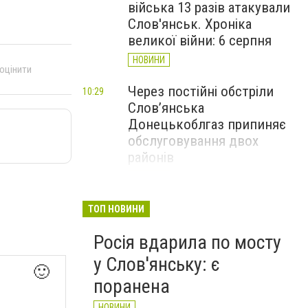
війська 13 разів атакували
Слов'янськ. Хроніка
великої війни: 6 серпня
НОВИНИ
 оцінити
Через постійні обстріли
10:29
Слов’янська
Донецькоблгаз припиняє
обслуговування двох
районів
НОВИНИ
6 серпня у Слов'янську
09:47
ТОП НОВИНИ
закривають рух по мосту
Росія вдарила по мосту
через річку Казенний
Торець
у Слов'янську: є
🙂
НОВИНИ
поранена
НОВИНИ