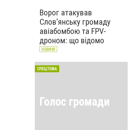
Ворог атакував
Слов’янську громаду
авіабомбою та FPV-
дроном: що відомо
НОВИНИ
СПЕЦТЕМА
Голос громади