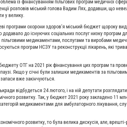
облема із фінансуванням пільгових програм медичної сфери
енції розповів міський голова Вадим Лях, додавши, що неве
и у велику.
цеві програми охорони здоров'я міський бюджет щороку вид
то додавало до існуючих соціальних послуг низку програм д
 пільговими медикаментами, послугами та виробами медич
осуються програм НСЗУ та реконструкції лікарень, які трив
 бюджету ОТГ на 2021 рік фінансування цих програм та про
паузі. Якщо у січні були залишки медикаментів за пільгови
 запаси вже закінчуються.
ськради відбудеться 24 лютого, і на ній депутати розгляда
ічного розвитку. Так, у бюджет 2021 року закладено 11 млн.
категорій медикаментами для амбулаторного лікування, слу
номічного розвитку, то була велика дискусія, але, врешті-