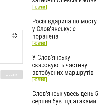
загибелі Олексія Юкова
НОВИНИ
Росія вдарила по мосту
у Слов'янську: є
поранена
🙂
НОВИНИ
У Слов'янську
скасовують частину
автобусних маршрутів
Додати
НОВИНИ
Слов'янськ увесь день 5
серпня був під атаками