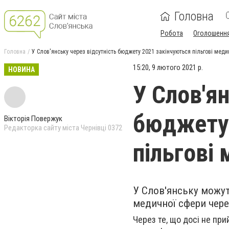
Головна
Робота
Оголошенн
Головна
У Слов'янську через відсутність бюджету 2021 закінчуються пільгові мед
15:20, 9 лютого 2021 р.
НОВИНА
У Слов'ян
бюджету 
Вікторія Повержук
Редакторка сайту міста Чернівці 0372
пільгові
У Слов'янську можут
медичної сфери через
Через те, що досі не при