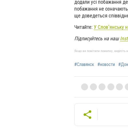
додали усі побажання деп
побажання не означають,
ще доведеться співвідн
Читайте:
У Слов'янську н
Підписуйтесь на наш
Ins
Якщо ви помітили помилку, виділіть нео
#Славянск
#новости
#Дон