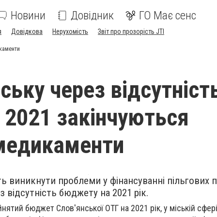
Новини
Довідник
ГО Має сенс
я
Довідкова
Нерухомість
Звіт про прозорість JTI
икаменти
ську через відсутніст
2021 закінчуються
 медикаменти
ь виникнути проблеми у фінансуванні пільгових 
 відсутність бюджету на 2021 рік.
йнятий бюджет Слов'янської ОТГ на 2021 рік, у міській сфер