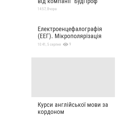
від компанії "БудПроф"
14:57, Вчора
Електроенцефалографія
(ЕЕГ). Мікрополярізація
9
10:41, 5 серпня
Курси англійської мови за
кордоном