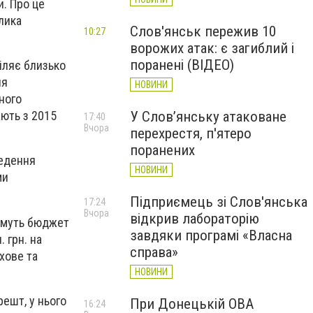
. Про це
лика
Слов'янськ пережив 10
10:27
ворожих атак: є загиблий і
поранені (ВІДЕО)
іляє близько
ля
НОВИНИ
ного
У Слов’янську атаковане
ають з 2015
17:40
Вчора
перехрестя, п'ятеро
поранених
ведення
НОВИНИ
ми
Підприємець зі Слов'янська
17:24
Вчора
відкрив лабораторію
тимуть бюджет
завдяки програмі «Власна
 грн. на
справа»
хове та
НОВИНИ
решт, у нього
При Донецькій ОВА
16:24