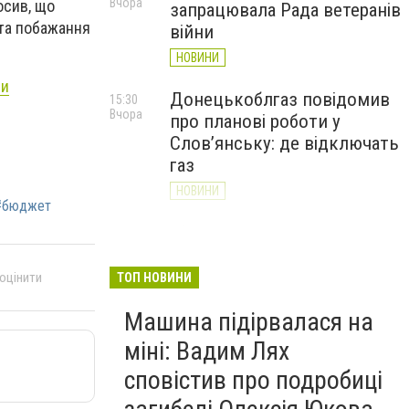
Вчора
осив, що
запрацювала Рада ветеранів
 та побажання
війни
НОВИНИ
ри
Донецькоблгаз повідомив
15:30
Вчора
про планові роботи у
Слов’янську: де відключать
газ
НОВИНИ
#бюджет
«Армія відновлення» на
14:55
Вчора
Донеччині: тисячі людей
долучилися до відбудови
 оцінити
ТОП НОВИНИ
громад
Машина підірвалася на
НОВИНИ
міні: Вадим Лях
сповістив про подробиці