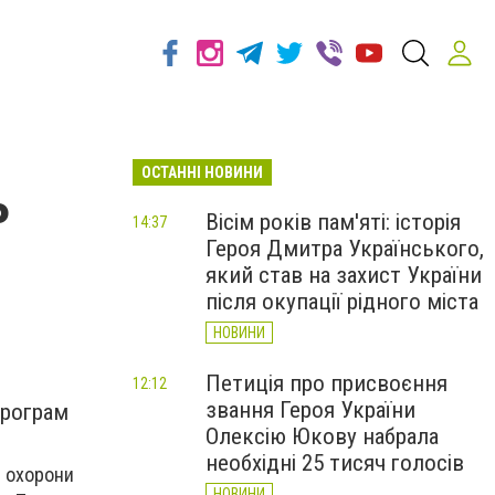
ОСТАННІ НОВИНИ
ь
Вісім років пам'яті: історія
14:37
Героя Дмитра Українського,
який став на захист України
після окупації рідного міста
НОВИНИ
Петиція про присвоєння
12:12
звання Героя України
програм
Олексію Юкову набрала
необхідні 25 тисяч голосів
і охорони
НОВИНИ