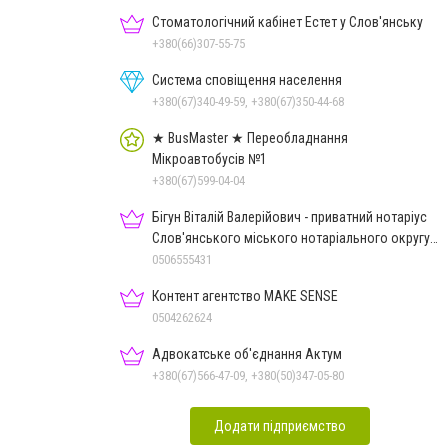
Стоматологічний кабінет Естет у Слов'янську
+380(66)307-55-75
Система сповіщення населення
+380(67)340-49-59, +380(67)350-44-68
★ BusMaster ★ Переобладнання
Мікроавтобусів №1
+380(67)599-04-04
Бігун Віталій Валерійович - приватний нотаріус
Слов'янського міського нотаріального округу
Дон.обл.
0506555431
Контент агентство MAKE SENSE
0504262624
Адвокатське об'єднання Актум
+380(67)566-47-09, +380(50)347-05-80
Додати підприємство