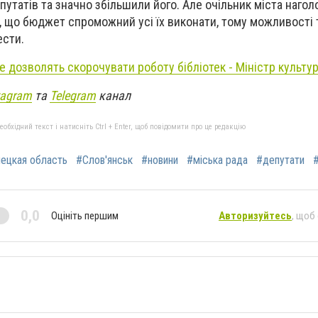
утатів та значно збільшили його. Але очільник міста нагол
 що бюджет спроможний усі їх виконати, тому можливості
ести.
е дозволять скорочувати роботу бібліотек - Міністр культу
tagram
та
Telegram
канал
бхідний текст і натисніть Ctrl + Enter, щоб повідомити про це редакцію
ецкая область
#Слов'янськ
#новини
#міська рада
#депутати
0,0
Оцініть першим
Авторизуйтесь
, щоб