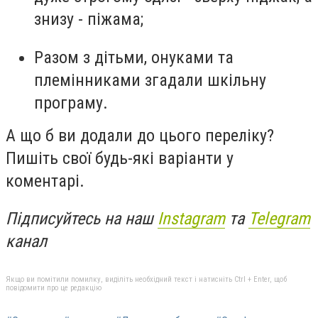
знизу - піжама;
Разом з дітьми, онуками та
племінниками згадали шкільну
програму.
А що б ви додали до цього переліку?
Пишіть свої будь-які варіанти у
коментарі.
Підписуйтесь на наш
Instagram
та
Telegram
канал
Якщо ви помітили помилку, виділіть необхідний текст і натисніть Ctrl + Enter, щоб
повідомити про це редакцію