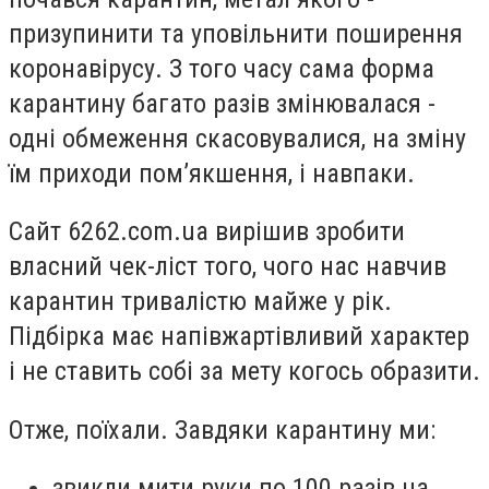
призупинити та уповільнити поширення
коронавірусу. З того часу сама форма
карантину багато разів змінювалася -
одні обмеження скасовувалися, на зміну
їм приходи пом’якшення, і навпаки.
Сайт 6262.com.ua вирішив зробити
власний чек-ліст того, чого нас навчив
карантин тривалістю майже у рік.
Підбірка має напівжартівливий характер
і не ставить собі за мету когось образити.
Отже, поїхали. Завдяки карантину ми:
звикли мити руки по 100 разів на