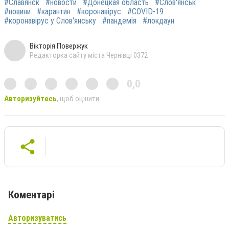
#Славянск
#новости
#Донецкая область
#Слов'янськ
#новини
#карантин
#коронавірус
#COVID-19
#коронавірус у Слов'янську
#пандемія
#локдаун
Вікторія Повержук
Редакторка сайту міста Чернівці 0372
0,0
Авторизуйтесь
, щоб оцінити
Коментарі
Авторизуватись