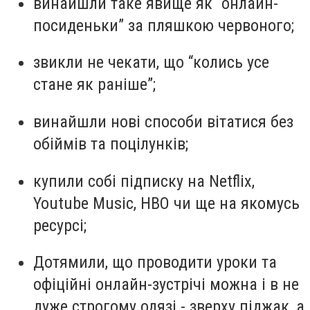
винайшли таке явище як “онлайн-
посиденьки” за пляшкою червоного;
звикли не чекати, що “колись усе
стане як раніше”;
винайшли нові способи вітатися без
обіймів та поцілунків;
купили собі підписку на Netflix,
Youtube Music, HBO чи ще на якомусь
ресурсі;
Дотямили, що проводити уроки та
офіційні онлайн-зустрічі можна і в не
дуже строгому одязі - зверху піджак, а