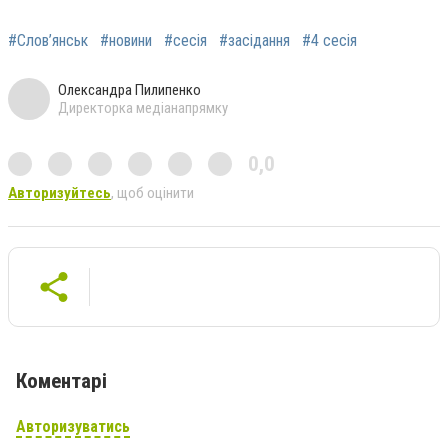
#Слов’янськ
#новини
#сесія
#засідання
#4 сесія
Олександра Пилипенко
Директорка медіанапрямку
0,0
Авторизуйтесь
, щоб оцінити
Коментарі
Авторизуватись