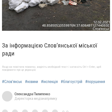
За інформацією Слов’янської міської
ради
Якщо ви помітили помилку, виділіть необхідний текст і натисніть Ctrl + Enter, щоб
повідомити про це редакцію
#Слов’янськ
#новини
#інспекція
#благоустрій
#порушення
Олександра Пилипенко
Директорка медіанапрямку