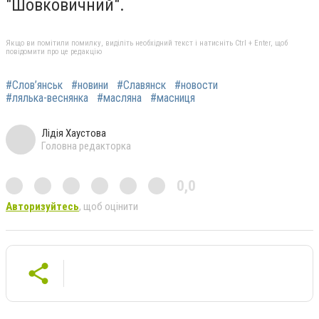
"Шовковичний".
Якщо ви помітили помилку, виділіть необхідний текст і натисніть Ctrl + Enter, щоб
повідомити про це редакцію
#Слов’янськ
#новини
#Славянск
#новости
#лялька-веснянка
#масляна
#масниця
Лідія Хаустова
Головна редакторка
0,0
Авторизуйтесь
, щоб оцінити