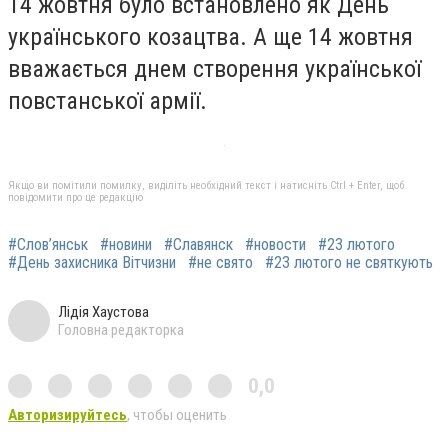
14 жовтня було встановлено як День
українського козацтва. А ще 14 жовтня
вважається днем створення української
повстанської армії.
Якщо ви помітили помилку, виділіть необхідний текст і натисніть Ctrl + Enter, щоб
повідомити про це редакцію
#Слов’янськ
#новини
#Славянск
#новости
#23 лютого
#День захисника Вітчизни
#не свято
#23 лютого не святкують
Лідія Хаустова
Головна редакторка
0,0
Авторизируйтесь
, чтобы оценить