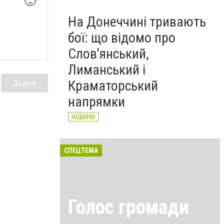
🙂
На Донеччині тривають
бої: що відомо про
Слов'янський,
Лиманський і
Краматорський
Додати
напрямки
НОВИНИ
СПЕЦТЕМА
Голос громади