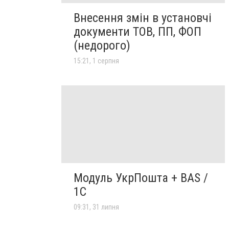
Внесення змін в установчі
документи ТОВ, ПП, ФОП
(недорого)
15:21, 1 серпня
Модуль УкрПошта + BAS /
1C
09:31, 31 липня