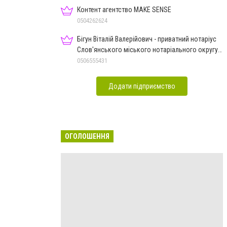
Контент агентство MAKE SENSE
0504262624
Бігун Віталій Валерійович - приватний нотаріус
Слов'янського міського нотаріального округу
Дон.обл.
0506555431
Додати підприємство
ОГОЛОШЕННЯ