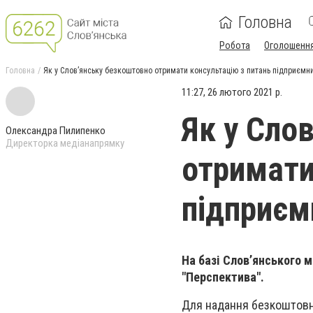
Головна
Робота
Оголошенн
Головна
Як у Слов’янську безкоштовно отримати консультацію з питань підприємни
11:27, 26 лютого 2021 р.
Як у Сло
Олександра Пилипенко
Директорка медіанапрямку
отримати
підприєм
На базі Слов’янського 
"Перспектива".
Для надання безкоштовн