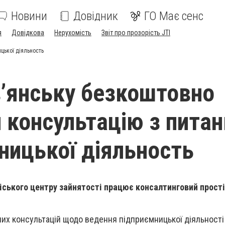
Новини
Довідник
ГО Має сенс
я
Довідкова
Нерухомість
Звіт про прозорість JTI
цької діяльность
в’янську безкоштовно
 консультацію з питан
ницької діяльность
міського центру зайнятості працює консалтинговий прост
их консультацій щодо ведення підприємницької діяльності