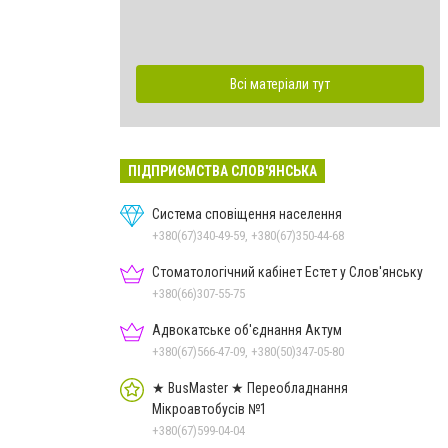
Всі матеріали тут
ПІДПРИЄМСТВА СЛОВ'ЯНСЬКА
Система сповіщення населення
+380(67)340-49-59, +380(67)350-44-68
Стоматологічний кабінет Естет у Слов'янську
+380(66)307-55-75
Адвокатське об'єднання Актум
+380(67)566-47-09, +380(50)347-05-80
★ BusMaster ★ Переобладнання
Мікроавтобусів №1
+380(67)599-04-04