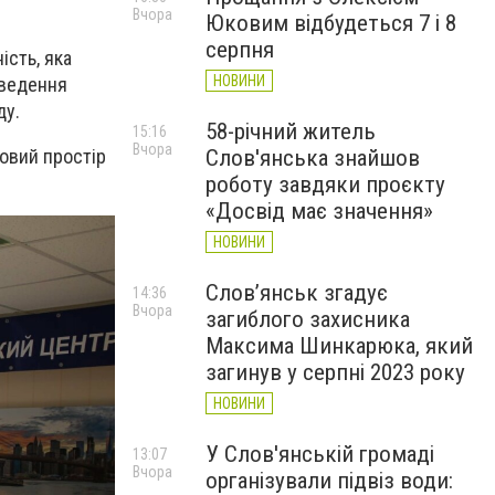
Вчора
Юковим відбудеться 7 і 8
серпня
ість, яка
НОВИНИ
введення
ду.
58-річний житель
15:16
Вчора
говий простір
Слов'янська знайшов
роботу завдяки проєкту
«Досвід має значення»
НОВИНИ
Слов’янськ згадує
14:36
Вчора
загиблого захисника
Максима Шинкарюка, який
загинув у серпні 2023 року
НОВИНИ
У Слов'янській громаді
13:07
Вчора
організували підвіз води: