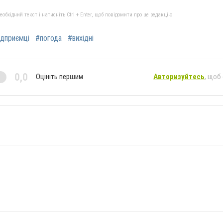
бхідний текст і натисніть Ctrl + Enter, щоб повідомити про це редакцію
ідприємці
#погода
#вихідні
0,0
Оцініть першим
Авторизуйтесь
, щоб