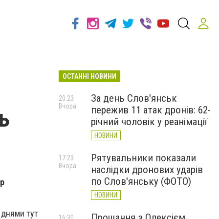
ОСТАННІ НОВИНИ
За день Слов'янськ
20:23
Вчора
пережив 11 атак дронів: 62-
ь
річний чоловік у реанімації
НОВИНИ
Рятувальники показали
17:23
Вчора
наслідки дронових ударів
по Слов'янську (ФОТО)
ір
НОВИНИ
 днями тут
Прощання з Олексієм
16:30