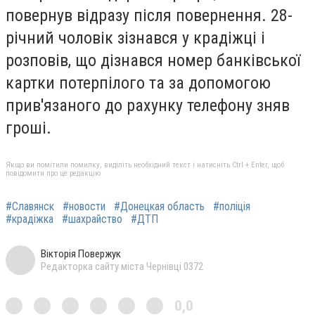
повернув відразу після повернення. 28-
річний чоловік зізнався у крадіжці і
розповів, що дізнався номер банківської
картки потерпілого та за допомогою
прив'язаного до рахунку телефону зняв
гроші.
Якщо ви помітили помилку, виділіть необхідний текст і натисніть Ctrl + Enter, щоб
повідомити про це редакцію
#Славянск
#новости
#Донецкая область
#поліція
#крадіжка
#шахрайство
#ДТП
Вікторія Повержук
Редакторка сайту міста Чернівці 0372
0,0