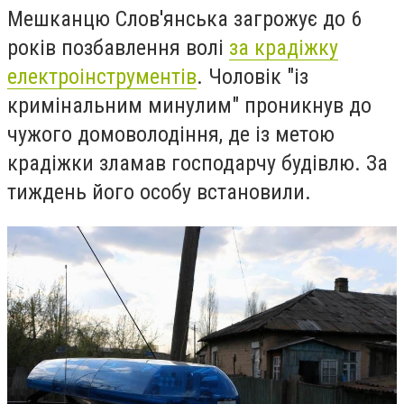
Мешканцю Слов'янська загрожує до 6
років позбавлення волі
за крадіжку
електроінструментів
.
Чоловік "із
кримінальним минулим" проникнув до
чужого домоволодіння, де із метою
крадіжки зламав господарчу будівлю. За
тиждень його особу встановили.