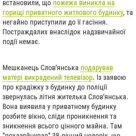
встановили, що
пожежа виникла на
горищі приватного житлового будинку
, та
негайно приступили до її гасіння.
Постраждалих внаслідок надзвичайної
події немає.
Мешканець Слов'янська
подарував
матері викрадений телевізор
. Із заявою
про крадіжку з будинку до поліції
звернулась літня жителька Слов'янська.
Вона виявила у приватному будинку
розбите вікно, сліди проникнення та
зникнення всього цінного майна. Там
"похазяйнував" 38-річний чоловік, що