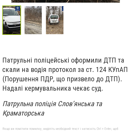
Патрульні поліцейські оформили ДТП та
скали на водія протокол за ст. 124 КУпАП
(Порушення ПДР, що призвело до ДТП).
Надалі кермувальника чекає суд.
Патрульна поліція Слов’янська та
Краматорська
Якщо ви помітили помилку, виділіть необхідний текст і натисніть Ctrl + Enter, щоб