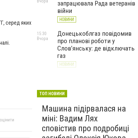
Вчора
запрацювала Рада ветеранів
війни
НОВИНИ
ТГ, серед яких
Донецькоблгаз повідомив
15:30
Вчора
про планові роботи у
алі.
Слов’янську: де відключать
газ
НОВИНИ
«Армія відновлення» на
14:55
Вчора
Донеччині: тисячі людей
долучилися до відбудови
ТОП НОВИНИ
громад
Машина підірвалася на
НОВИНИ
міні: Вадим Лях
 оцінити
сповістив про подробиці