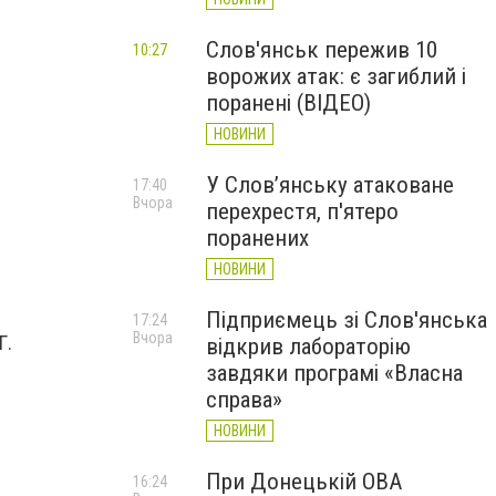
Слов'янськ пережив 10
10:27
ворожих атак: є загиблий і
поранені (ВІДЕО)
НОВИНИ
У Слов’янську атаковане
17:40
Вчора
перехрестя, п'ятеро
поранених
НОВИНИ
Підприємець зі Слов'янська
17:24
Вчора
ТГ.
відкрив лабораторію
завдяки програмі «Власна
:
справа»
НОВИНИ
При Донецькій ОВА
16:24