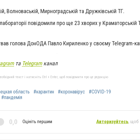
ій, Волноваській, Мирноградській та Дружківській ТГ.
 лабораторії повідомили про ще 23 хворих у Краматорській 
ував голова ДонОДА Павло Кириленко у своєму Telegram-кан
tagram
та
Telegram
канал
бхідний текст і натисніть Ctrl + Enter, щоб повідомити про це редакцію
ецкая область
#карантин
#коронавірус
#COVID-19
#пандемія
0,0
Оцініть першим
Авторизуйтесь
, щоб