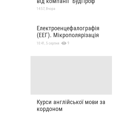
від компанії "БудПроф"
14:57, Вчора
Електроенцефалографія
(ЕЕГ). Мікрополярізація
9
10:41, 5 серпня
Курси англійської мови за
кордоном