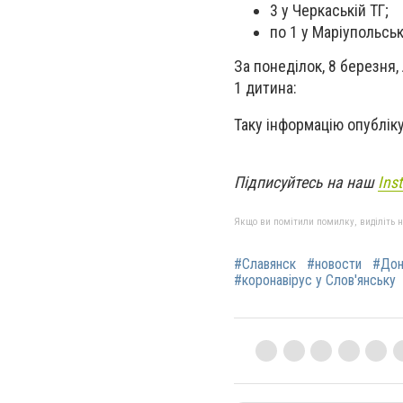
3 у Черкаській ТГ;
по 1 у Маріупольськ
За понеділок, 8 березня,
1 дитина:
Таку інформацію опублік
Підписуйтесь на наш
Ins
Якщо ви помітили помилку, виділіть нео
#Славянск
#новости
#Дон
#коронавірус у Слов'янську