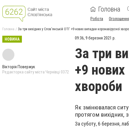
Головна
Робота
Оголошенн
Головна
За три вихідних у Слов'янській ОТГ +9 нових випадки коронавірусної хвор
09:36, 9 березня 2021 р.
НОВИНА
За три ви
+9 нових
Вікторія Повержук
Редакторка сайту міста Чернівці 0372
хвороби
Як змінювалася ситу
протягом вихідних, з
За суботу, 6 березня, ла