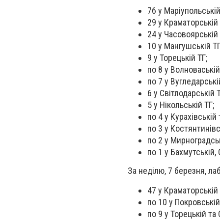
76 у Маріупольській
29 у Краматорській 
24 у Часовоярській
10 у Мангушській Т
9 у Торецькій ТГ;
по 8 у Волноваській
по 7 у Вугледарські
6 у Світлодарській 
5 у Нікольській ТГ;
по 4 у Курахівській 
по 3 у Костянтинівс
по 2 у Мирноградськ
по 1 у Бахмутській,
За неділю, 7 березня, ла
47 у Краматорській 
по 10 у Покровській
по 9 у Торецькій та