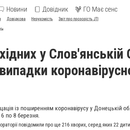
Новини
Довідник
ГО Має сенс
я
Довідкова
Нерухомість
Звіт про прозорість JTI
оби
хідних у Слов'янській
 випадки коронавірусн
цація із поширенням коронавірусу у Донецькій об
 6 по 8 березня.
бораторії повідомили про ще 216 хворих, серед яких 22 дити