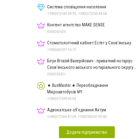
Система сповіщення населення
+380(67)340-49-59, +380(67)350-44-68
Контент агентство MAKE SENSE
0504262624
Стоматологічний кабінет Естет у Слов'янську
+380(66)307-55-75
Бігун Віталій Валерійович - приватний нотаріус
Слов'янського міського нотаріального округу
Дон.обл.
0506555431
★ BusMaster ★ Переобладнання
Мікроавтобусів №1
+380(67)599-04-04
Адвокатське об'єднання Актум
+380(67)566-47-09, +380(50)347-05-80
Додати підприємство