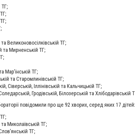
 ТГ;
ТГ;
 ТГ;
Г;
 та Великоновосілківській ТГ;
й та Мирненській ТГ;
ТГ;
та Мар’їнській ТГ;
ькій та Старомлинівській ТГ;
ій, Сіверській, Іллінівській та Кальчицькій ТГ;
 Соледарській, Гродівській, Білозерській та Хлібодарівській 
бораторії повідомили про ще 92 хворих, серед яких 17 дітей
ТГ;
 та Миколаївській ТГ;
 Слов’янській ТГ;