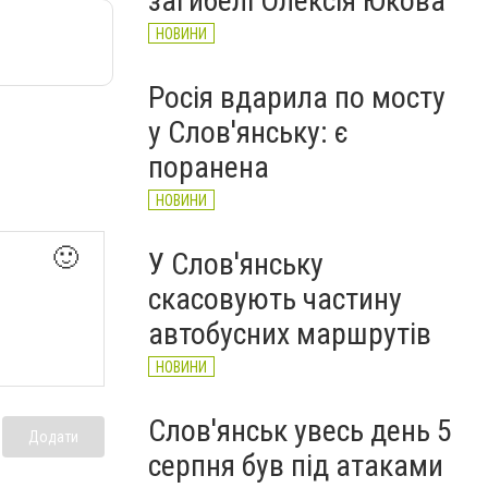
загибелі Олексія Юкова
НОВИНИ
Росія вдарила по мосту
у Слов'янську: є
поранена
НОВИНИ
🙂
У Слов'янську
скасовують частину
автобусних маршрутів
НОВИНИ
Слов'янськ увесь день 5
Додати
серпня був під атаками