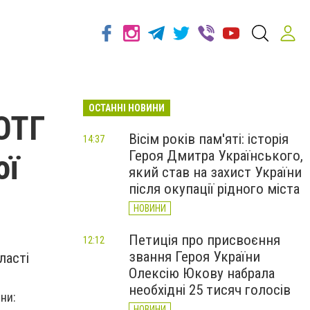
ОСТАННІ НОВИНИ
 ОТГ
Вісім років пам'яті: історія
14:37
Героя Дмитра Українського,
ої
який став на захист України
після окупації рідного міста
НОВИНИ
Петиція про присвоєння
12:12
звання Героя України
ласті
Олексію Юкову набрала
необхідні 25 тисяч голосів
ни:
НОВИНИ