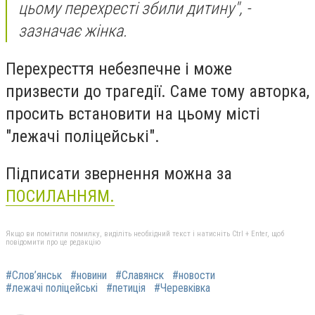
цьому перехресті збили дитину", -
зазначає жінка.
Перехресття небезпечне і може
призвести до трагедії. Саме тому авторка,
просить встановити на цьому місті
"лежачі поліцейські".
Підписати звернення можна за
ПОСИЛАННЯМ.
Якщо ви помітили помилку, виділіть необхідний текст і натисніть Ctrl + Enter, щоб
повідомити про це редакцію
#Слов’янськ
#новини
#Славянск
#новости
#лежачі поліцейські
#петиція
#Черевківка