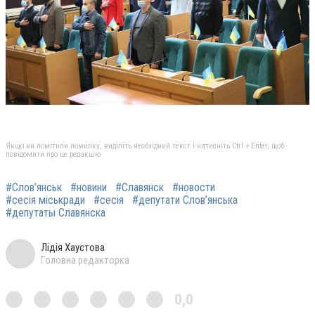
Якщо ви помітили помилку, виділіть необхідний текст і натисніть Ctrl + Enter, щоб
повідомити про це редакцію
#Слов’янськ
#новини
#Славянск
#новости
#сесія міськради
#сесія
#депутати Слов’янська
#депутаты Славянска
Лідія Хаустова
Головна редакторка
0,0