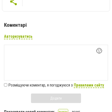
Коментарі
Авторизуватись
🙂
Розміщуючи коментар, я погоджуюся з
Правилами сайту
Додати
Показувати новий коментар:
внизу
вгорі