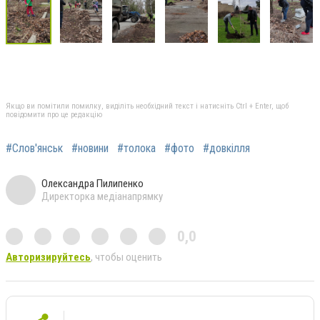
Якщо ви помітили помилку, виділіть необхідний текст і натисніть Ctrl + Enter, щоб
повідомити про це редакцію
#Слов'янськ
#новини
#толока
#фото
#довкілля
Олександра Пилипенко
Директорка медіанапрямку
0,0
Авторизируйтесь
, чтобы оценить