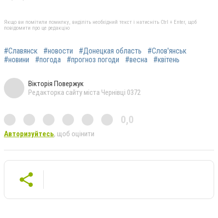
Якщо ви помітили помилку, виділіть необхідний текст і натисніть Ctrl + Enter, щоб
повідомити про це редакцію
#Славянск
#новости
#Донецкая область
#Слов'янськ
#новини
#погода
#прогноз погоди
#весна
#квітень
Вікторія Повержук
Редакторка сайту міста Чернівці 0372
0,0
Авторизуйтесь
, щоб оцінити