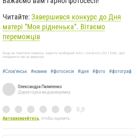
Бажаємо вам гарної фотосесії!
Читайте:
Завершився конкурс до Дня
матері "Моя рідненька". Вітаємо
переможців
Якщо ви помітили помилку, виділіть необхідний текст і натисніть Ctrl + Enter, щоб
повідомити про це редакцію
#Слов’янськ
#новини
#фотосесія
#ідея
#фото
#фотограф
Олександра Пилипенко
Директорка медіанапрямку
0,0
Авторизируйтесь
, чтобы оценить