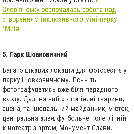
про нього ми писали у статті:
У
Слов’янську розпочалась робота над
створенням інклюзивного міні-парку
"Мрія"
5. Парк Шовковичний
Багато цікавих локацій для фотосесії є у
парку Шовковичному. Почніть
фотографуватись вже біля парадного
входу. Далі на вибір - топіарні тварини,
сцена, танцювальний майданчик, місток,
центральна алея, футбольне поле, літній
кінотеатр з артом, Монумент Слави.