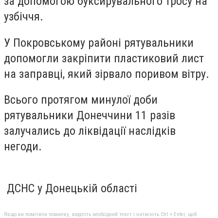
за допомогою буксирувального тросу на
узбіччя.
У Покровському районі рятувальники
допомогли закріпити пластиковий лист
на заправці, який зірвало поривом вітру.
Всього протягом минулої доби
рятувальники Донеччини 11 разів
залучались до ліквідації наслідків
негоди.
ДСНС у Донецькій області
Якщо ви помітили помилку, виділіть необхідний текст і натисніть Ctrl + Enter, щоб