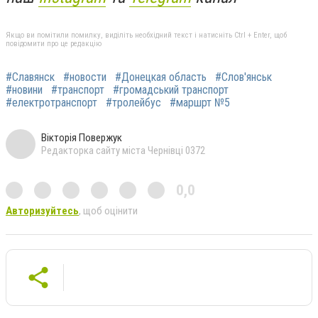
Якщо ви помітили помилку, виділіть необхідний текст і натисніть Ctrl + Enter, щоб
повідомити про це редакцію
#Славянск
#новости
#Донецкая область
#Слов'янськ
#новини
#транспорт
#громадський транспорт
#електротранспорт
#тролейбус
#маршрт №5
Вікторія Повержук
Редакторка сайту міста Чернівці 0372
0,0
Авторизуйтесь
, щоб оцінити