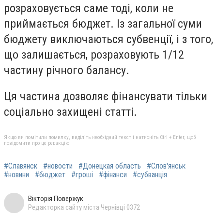
розраховується саме тоді, коли не
приймається бюджет. Із загальної суми
бюджету виключаються субвенції, і з того,
що залишається, розраховують 1/12
частину річного балансу.
Ця частина дозволяє фінансувати тільки
соціально захищені статті.
Якщо ви помітили помилку, виділіть необхідний текст і натисніть Ctrl + Enter, щоб
повідомити про це редакцію
#Славянск
#новости
#Донецкая область
#Слов'янськ
#новини
#бюджет
#гроші
#фінанси
#субванція
Вікторія Повержук
Редакторка сайту міста Чернівці 0372