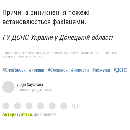
Причина виникнення пожежі
встановлюється фахівцями.
ГУ ДСНС України у Донецькій області
Якщо ви помітили помилку, виділіть необхідний текст і натисніть Ctrl + Enter, щоб
повідомити про це редакцію
#Слов'янськ
#новини
#Славянск
#новости
#пожежа
#ДСНС
Лідія Хаустова
Головна редакторка
0,0
Авторизуйтесь
, щоб оцінити