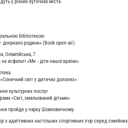
дуть у різних куточках міста.
ральною бібліотекою
 – дзеркало родини» (Book open-air)
и, Олімпійська, 7
 на асфальті «Ми - діти нашої країни»
отека
 «Сонячний світ у дитячих долонях»
ння культурних послуг
грама «Світ, змальований дітьми»
ння пройде у парку Шовковичному.
нір з адаптивних настільних спортивних ігор серед сімейни