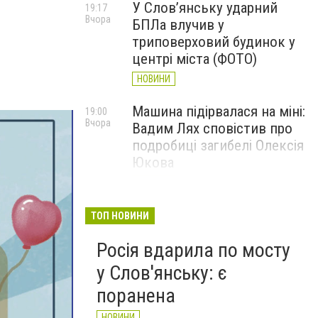
У Слов’янську ударний
19:17
Вчора
БПЛа влучив у
триповерховий будинок у
центрі міста (ФОТО)
НОВИНИ
Машина підірвалася на міні:
19:00
Вчора
Вадим Лях сповістив про
подробиці загибелі Олексія
Юкова
НОВИНИ
У Слов'янську і
17:40
ТОП НОВИНИ
Вчора
Краматорську припинено
Росія вдарила по мосту
водопостачання: що
сталося
у Слов'янську: є
НОВИНИ
поранена
НОВИНИ