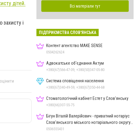
исту дітей.
Всі матеріали тут
о захисту і
ПІДПРИЄМСТВА СЛОВ'ЯНСЬКА
Контент агентство MAKE SENSE
0504262624
Адвокатське об'єднання Актум
+380(67)566-47-09, +380(50)347-05-80
Система сповіщення населення
 оцінити
+380(67)340-49-59, +380(67)350-44-68
Стоматологічний кабінет Естет у Слов'янську
+380(66)307-55-75
Бігун Віталій Валерійович - приватний нотаріус
Слов'янського міського нотаріального округу
Дон.обл.
0506555431