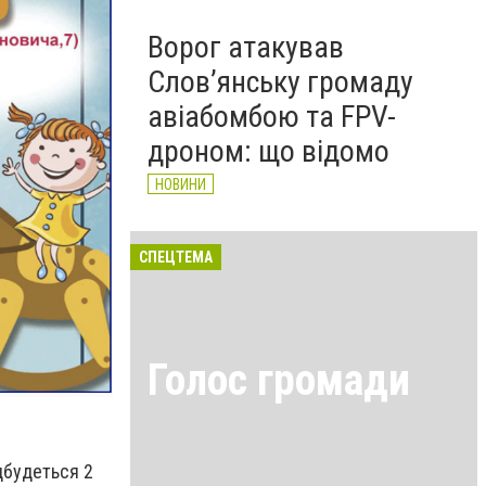
Ворог атакував
Слов’янську громаду
авіабомбою та FPV-
дроном: що відомо
НОВИНИ
СПЕЦТЕМА
Голос громади
дбудеться 2