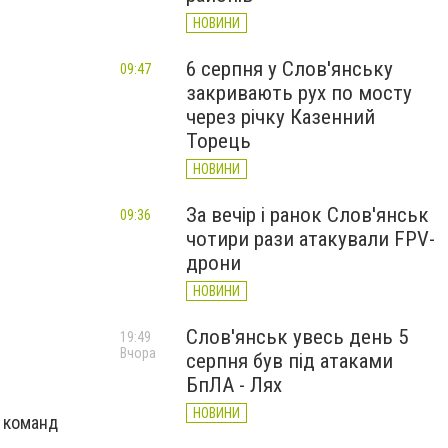
НОВИНИ
6 серпня у Слов'янську
09:47
закривають рух по мосту
через річку Казенний
Торець
НОВИНИ
За вечір і ранок Слов'янськ
09:36
чотири рази атакували FPV-
дрони
НОВИНИ
Слов'янськ увесь день 5
19:49
Вчора
серпня був під атаками
БпЛА - Лях
НОВИНИ
х команд