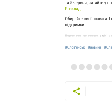
та 5 червня, читайте у 
Розклад
Обирайте свої розваги. І
підтримки.
Якщо ви помітили помилку, виділіть нео
#Слов’янськ
#новини
#Сла