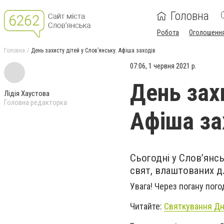
Головна
Робота
Оголошенн
Головна
День захисту дітей у Слов’янську. Афіша заходів
07:06, 1 червня 2021 р.
День захи
Лідія Хаустова
Головна редакторка
Афіша за
Сьогодні у Слов’янсь
свят, влаштованих д
Увага! Через погану пого
Читайте:
Святкування Дн