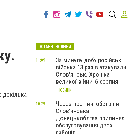
ОСТАННІ НОВИНИ
ку.
За минулу добу російські
11:09
війська 13 разів атакували
Слов'янськ. Хроніка
великої війни: 6 серпня
НОВИНИ
е декілька
Через постійні обстріли
10:29
Слов’янська
Донецькоблгаз припиняє
обслуговування двох
районів