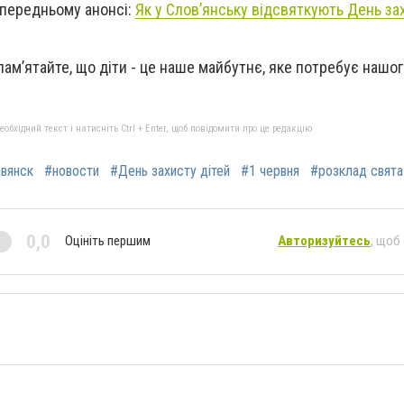
попередньому анонсі:
Як у Слов’янську відсвяткують День зах
 пам’ятайте, що діти - це наше майбутнє, яке потребує нашог
бхідний текст і натисніть Ctrl + Enter, щоб повідомити про це редакцію
вянск
#новости
#День захисту дітей
#1 червня
#розклад свята
0,0
Оцініть першим
Авторизуйтесь
, щоб