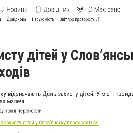
Новини
Довідник
ГО Має сенс
я
Довідкова
Нерухомість
Звіт про прозорість JTI
сту дітей у Слов’янсь
ходів
ку відзначають День захисту дітей. У місті пройд
ля малечі.
ду захід перенесли.
я захисту дітей у Слов’янську переноситься