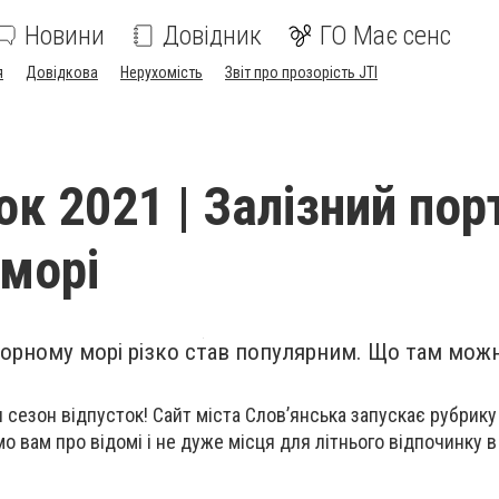
Новини
Довідник
ГО Має сенс
я
Довідкова
Нерухомість
Звіт про прозорість JTI
к 2021 | Залізний пор
морі
 Чорному морі різко став популярним. Що там мож
я сезон відпусток! Сайт міста Слов’янська запускає рубрику
мо вам про відомі і не дуже місця для літнього відпочинку 