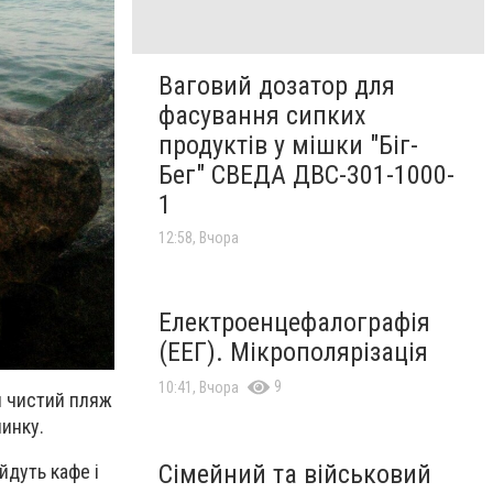
Ваговий дозатор для
фасування сипких
продуктів у мішки "Біг-
Бег" СВЕДА ДВС-301-1000-
1
12:58, Вчора
Електроенцефалографія
(ЕЕГ). Мікрополярізація
9
10:41, Вчора
ти чистий пляж
чинку.
Сімейний та військовий
йдуть кафе і