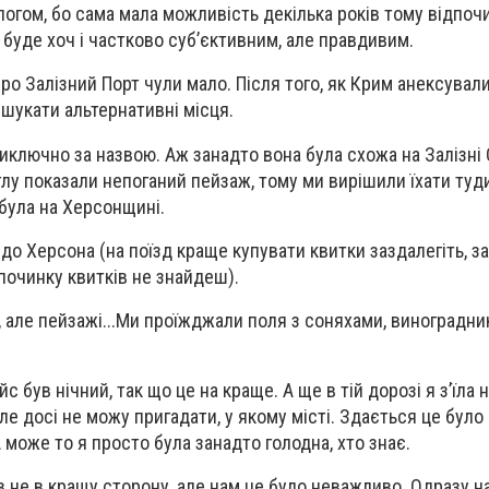
огом, бо сама мала можливість декілька років тому відпочи
с буде хоч і частково суб’єктивним, але правдивим.
 про Залізний Порт чули мало. Після того, як Крим анексували
шукати альтернативні місця.
виключно за назвою. Аж занадто вона була схожа на Залізні 
глу показали непоганий пейзаж, тому ми вирішили їхати туди
 була на Херсонщині.
до Херсона (на поїзд краще купувати квитки заздалегіть, з
починку квитків не знайдеш).
 але пейзажі...Ми проїжджали поля з соняхами, виноградник
йс був нічний, так що це на краще. А ще в тій дорозі я з’їла
але досі не можу пригадати, у якому місті. Здається це було 
 може то я просто була занадто голодна, хто знає.
 не в кращу сторону, але нам це було неважливо. Одразу на