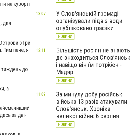
ти на курорті
У Слов'янській громаді
13:07
організували підвіз води:
, для
опубліковано графіки
НОВИНИ
Острови з Гри
. Тим паче, я
Більшість росіян не знають
12:11
де знаходиться Слов’янськ
і навіщо він їм потрібен -
а тиждень до
Мадяр
НОВИНИ
и, а
За минулу добу російські
11:09
війська 13 разів атакували
 найсмачніший
Слов'янськ. Хроніка
десь за дві-
великої війни: 6 серпня
НОВИНИ
 виході з