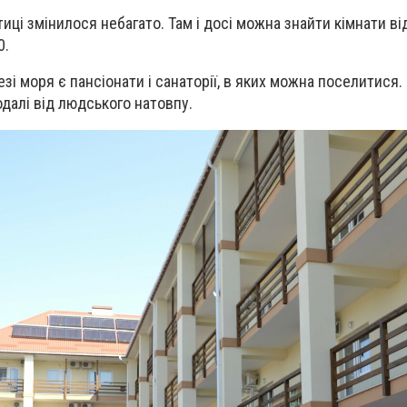
ітиці змінилося небагато. Там і досі можна знайти кімнати ві
0.
езі моря є пансіонати і санаторії, в яких можна поселитися
одалі від людського натовпу.