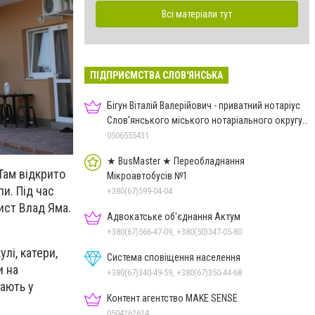
Всі матеріали тут
ПІДПРИЄМСТВА СЛОВ'ЯНСЬКА
Бігун Віталій Валерійович - приватний нотаріус
Слов'янського міського нотаріального округу
Дон.обл.
0506555431
★ BusMaster ★ Переобладнання
Там відкрито
Мікроавтобусів №1
пи. Під час
+380(67)599-04-04
ист Влад Яма.
Адвокатське об'єднання Актум
+380(67)566-47-09, +380(50)347-05-80
лі, катери,
Система сповіщення населення
и на
+380(67)340-49-59, +380(67)350-44-68
ають у
Контент агентство MAKE SENSE
0504262624