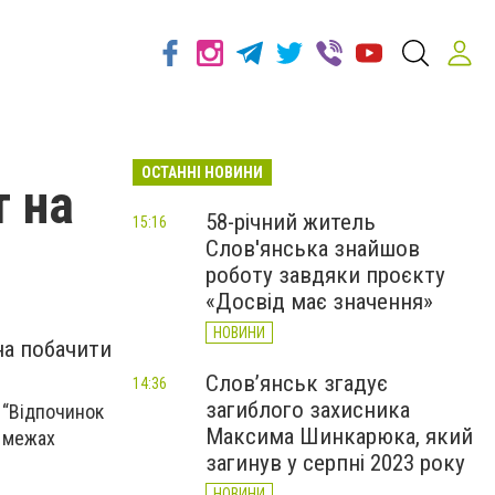
ОСТАННІ НОВИНИ
т на
58-річний житель
15:16
Слов'янська знайшов
роботу завдяки проєкту
«Досвід має значення»
НОВИНИ
на побачити
Слов’янськ згадує
14:36
загиблого захисника
 “Відпочинок
Максима Шинкарюка, який
в межах
загинув у серпні 2023 року
НОВИНИ