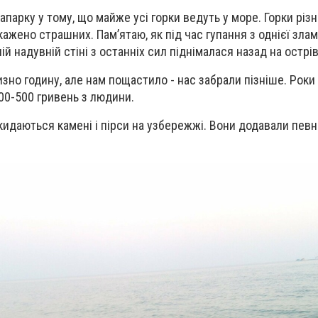
парку у тому, що майже усі горки ведуть у море. Горки різні
ажено страшних. Пам’ятаю, як під час гупання з однієї злама
ій надувній стіні з останніх сил піднімалася назад на острі
зно годину, але нам пощастило - нас забрали пізніше. Роки
00-500 гривень з людини.
 кидаються камені і пірси на узбережжі. Вони додавали пев