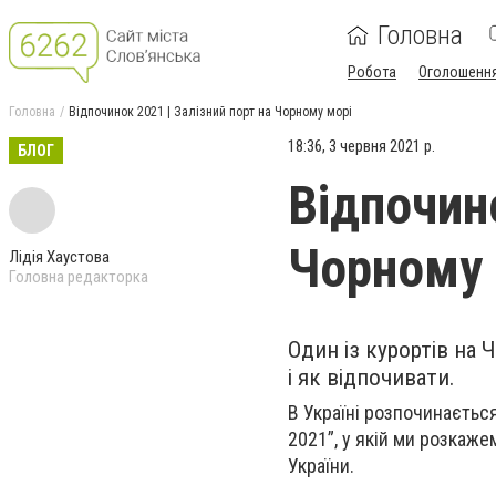
Головна
Робота
Оголошенн
Головна
Відпочинок 2021 | Залізний порт на Чорному морі
18:36, 3 червня 2021 р.
БЛОГ
Відпочино
Чорному 
Лідія Хаустова
Головна редакторка
Один із курортів на
і як відпочивати.
В Україні розпочинаєтьс
2021”, у якій ми розкаже
України.