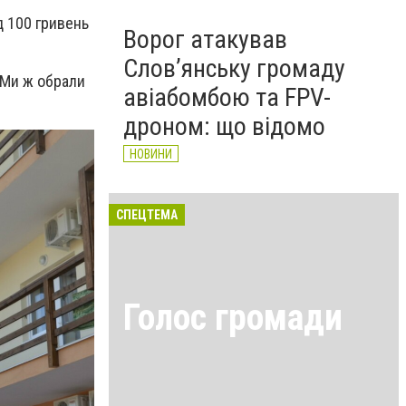
д 100 гривень
Ворог атакував
Слов’янську громаду
. Ми ж обрали
авіабомбою та FPV-
дроном: що відомо
НОВИНИ
СПЕЦТЕМА
Голос громади