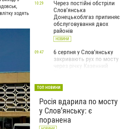
Через постійні обстріли
10:29
адовськ,
Слов’янська
 влітку ходять
Донецькоблгаз припиняє
обслуговування двох
районів
НОВИНИ
6 серпня у Слов'янську
09:47
закривають рух по мосту
через річку Казенний
Торець
НОВИНИ
ТОП НОВИНИ
За вечір і ранок Слов'янськ
09:36
Росія вдарила по мосту
чотири рази атакували FPV-
дрони
у Слов'янську: є
НОВИНИ
поранена
НОВИНИ