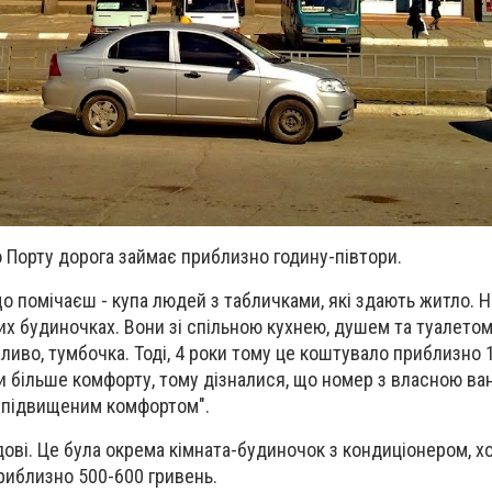
о Порту дорога займає приблизно годину-півтори.
о помічаєш - купа людей з табличками, які здають житло. 
их будиночках. Вони зі спільною кухнею, душем та туалетом.
жливо, тумбочка. Тоді, 4 роки тому це коштувало приблизно 
 більше комфорту, тому дізналися, що номер з власною в
з підвищеним комфортом".
ові. Це була окрема кімната-будиночок з кондиціонером, 
приблизно 500-600 гривень.