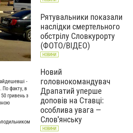
Рятувальники показали
наслідки смертельного
обстрілу Словкурорту
(ФОТО/ВІДЕО)
НОВИНИ
Новий
головнокомандувач
Найдешевші -
 По факту, в
Драпатий уперше
150 гривень з
доповів на Ставці:
анною
особлива увага —
Слов'янську
холодильником
НОВИНИ