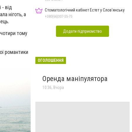
 - від
Стоматологічний кабінет Естет у Слов'янську
ла ніготь, а
+380(66)307-55-75
вець.
Додати підприємство
 чотири тому
ної романтики
ОГОЛОШЕННЯ
Оренда маніпулятора
10:36, Вчора