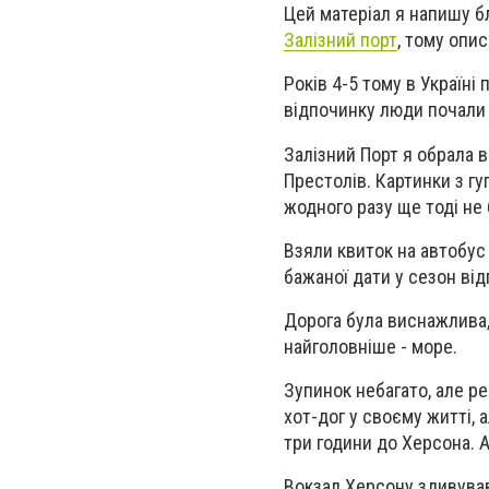
Цей матеріал я напишу бл
Залізний порт
, тому опи
Років 4-5 тому в Україні
відпочинку люди почали 
Залізний Порт я обрала 
Престолів. Картинки з гу
жодного разу ще тоді не
Взяли квиток на автобус 
бажаної дати у сезон від
Дорога була виснажлива,
найголовніше - море.
Зупинок небагато, але ре
хот-дог у своєму житті, 
три години до Херсона. А
Вокзал Херсону здивував