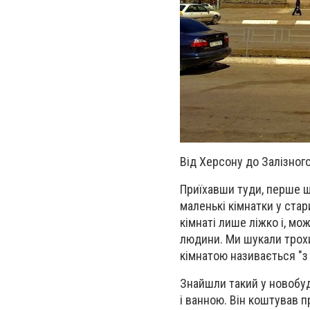
Від Херсону до Залізног
Приїхавши туди, перше щ
маленькі кімнатки у стар
кімнаті лише ліжко і, мо
людини. Ми шукали трохи
кімнатою називається "
Знайшли такий у новобуд
і ванною. Він коштував 