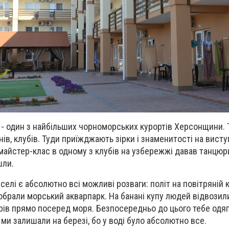
 - один з найбільших чорноморських курортів Херсонщини. 
ів, клубів. Туди приїжджають зірки і знаменитості на висту
 майстер-клас в одному з клубів на узбережжі давав танцюр
шли.
селі є абсолютно всі можливі розваги: політ на повітряній ку
 обрали морський акварпарк. На банані купу людей відвозил
ів прямо посеред моря. Безпосередньо до цього тебе одяг
ми залишали на березі, бо у воді було абсолютно все.