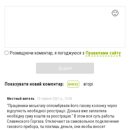
🙂
Розміщуючи коментар, я погоджуюся з
Правилами сайту
Додати
Показувати новий коментар:
внизу
вгорі
Местный житель
10 червня 2021 р., 10:05
"Працівники міськгазу опломбували його газову колонку через
відсутність необхідної реєстрації. Донька вже заплатила
необхідну суму коштів за реєстрацію." В этом вся суть работы
Славянского Горгаза. Отключают за самовольное подключение
газового прибора, ты платишь деньги, они якобы вносят