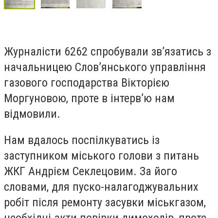
Журналісти 6262 спробували зв’язатись з
начальницею Слов’янського управління
газового господарства Вікторією
Моргуновою, проте в інтерв’ю нам
відмовили.
Нам вдалось поспілкуватись із
заступником міського голови з питань
ЖКГ Андрієм Секлецовим. За його
словами, для пуско-налагоджувальних
робіт після ремонту засувки міськгазом,
необхідні акти повірки димоходів, проте