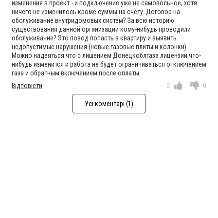
изменения в проект - и подключение уже не самовольное, хотя
ничего не изменилось кроме суммы на счету. Договор на
обслуживание внутридомовых систем? За всю историю
существования данной организации кому-нибудь проводили
обслуживание? Это повод попасть в квартиру и выявить
недопустимые нарушения (новые газовые плиты и колонки).
Можно надеяться что с лишением Донецкоблгаза лицензии что-
нибудь изменится и работа не будет ограничиваться отключением
газа и обратным включением после оплаты.
Відповісти
0
0
Усі коментарі (1)