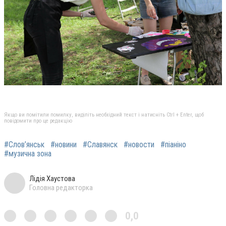
Якщо ви помітили помилку, виділіть необхідний текст і натисніть Ctrl + Enter, щоб
повідомити про це редакцію
#Слов’янськ
#новини
#Славянск
#новости
#піаніно
#музична зона
Лідія Хаустова
Головна редакторка
0,0