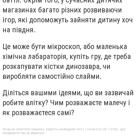
баттл. Окрім того, у сучасних дитячих
магазинах багато різних розвиваючи
ігор, які допоможуть зайняти дитину хоч
на півдня.
Це може бути мікроскоп, або маленька
хімічна лабараторія, купіть гру, де треба
розкапувати кістки динозавра, чи
виробляти самостійно слайми.
Діліться вашими ідеями, що ви зазвичай
робите влітку? Чим розважаєте малечу і
як розважаєтеся самі?
Якщо ви помітили помилку, виділіть необхідний текст і натисніть Ctrl + Enter, щоб
повідомити про це редакцію