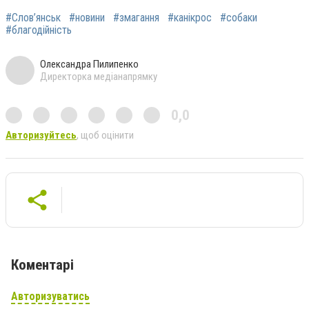
#Слов’янськ
#новини
#змагання
#канікрос
#собаки
#благодійність
Олександра Пилипенко
Директорка медіанапрямку
0,0
Авторизуйтесь
, щоб оцінити
Коментарі
Авторизуватись