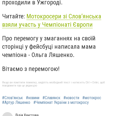
проходили в Ужгороді.
Читайте:
Мотокросери зі Слов’янська
взяли участь у Чемпіонаті Європи
Про перемогу у змаганнях на своїй
сторінці у фейсбуці написала мама
чемпіона - Ольга Ляшенко.
Вітаємо з перемогою!
Якщо ви помітили помилку, виділіть необхідний текст і натисніть Ctrl + Enter, щоб
повідомити про це редакцію
#Слов’янськ
#новини
#Славянск
#новости
#мотокрос
#Артур Ляшенко
#Чемпіонат України з мотокросу
Лідія Хаустова