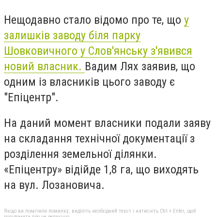
Нещодавно стало відомо про те, що
у
залишків заводу біля парку
Шовковичного у Слов'янську з'явився
новий власник.
Вадим Лях заявив, що
одним із власників цього заводу є
"Епіцентр".
На даний момент власники подали заяву
на складання технічної документації з
розділення земельної ділянки.
«Епіцентру» відійде 1,8 га, що виходять
на вул. Лозановича.
Якщо ви помітили помилку, виділіть необхідний текст і натисніть Ctrl + Enter, щоб
повідомити про це редакцію