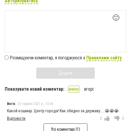
Авторизуватись
🙂
Розміщуючи коментар, я погоджуюся з
Правилами сайту
Додати
Показувати новий коментар:
внизу
вгорі
Boris
23 червня 2021 р., 13:45
Какой кошмар. Центр города! Как обидно за державу.....😭😭😭
Відповісти
0
0
Усі коментарі (1)