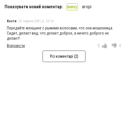
Показувати новий коментар:
внизу
вгорі
Костя
25 червня 2021 р., 10:16
Передайте женщине с рыжими волосами, что она мошенница.
Сидит, делает вид, что делает доброе, а ничего доброго не
делает!
Відповісти
0
0
Усі коментарі (2)