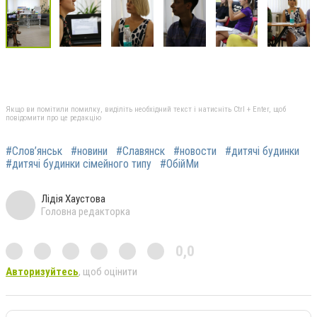
Якщо ви помітили помилку, виділіть необхідний текст і натисніть Ctrl + Enter, щоб
повідомити про це редакцію
#Слов’янськ
#новини
#Славянск
#новости
#дитячі будинки
#дитячі будинки сімейного типу
#ОбійМи
Лідія Хаустова
Головна редакторка
0,0
Авторизуйтесь
, щоб оцінити