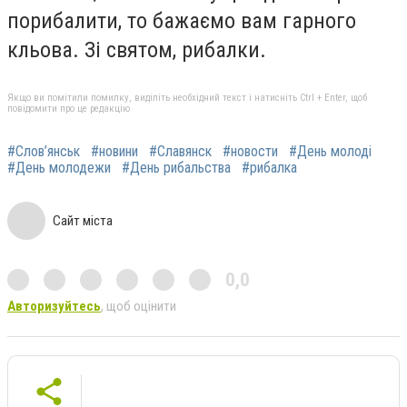
порибалити, то бажаємо вам гарного
кльова. Зі святом, рибалки.
Якщо ви помітили помилку, виділіть необхідний текст і натисніть Ctrl + Enter, щоб
повідомити про це редакцію
#Слов’янськ
#новини
#Славянск
#новости
#День молоді
#День молодежи
#День рибальства
#рибалка
Сайт міста
0,0
Авторизуйтесь
, щоб оцінити