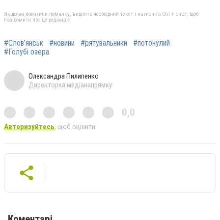
Якщо ви помітили помилку, виділіть необхідний текст і натисніть Ctrl + Enter, щоб
повідомити про це редакцію
#Слов’янськ
#новини
#рятувальники
#потонулий
#Голубі озера
Олександра Пилипенко
Директорка медіанапрямку
0,0
Авторизуйтесь
, щоб оцінити
Коментарі