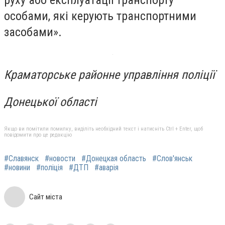
особами, які керують транспортними
засобами».
Краматорське районне управління поліції
Донецької області
Якщо ви помітили помилку, виділіть необхідний текст і натисніть Ctrl + Enter, щоб
повідомити про це редакцію
#Славянск
#новости
#Донецкая область
#Слов'янськ
#новини
#поліція
#ДТП
#аварія
Сайт міста